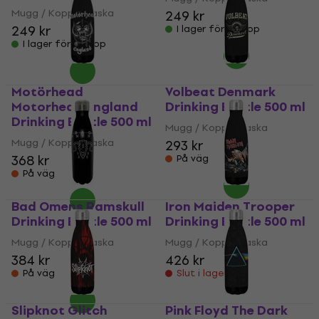
Mugg / Kopp / Flaska
249 kr
249 kr
I lager för E-shop
I lager för E-shop
Motörhead
Volbeat Denmark
Motorhead England
Drinking Bottle 500 ml
Drinking Bottle 500 ml
Mugg / Kopp / Flaska
Mugg / Kopp / Flaska
293 kr
368 kr
På väg
På väg
Bad Omens Ramskull
Iron Maiden Trooper
Drinking Bottle 500 ml
Drinking Bottle 500 ml
Mugg / Kopp / Flaska
Mugg / Kopp / Flaska
384 kr
426 kr
På väg
Slut i lager
Slipknot Glitch
Pink Floyd The Dark