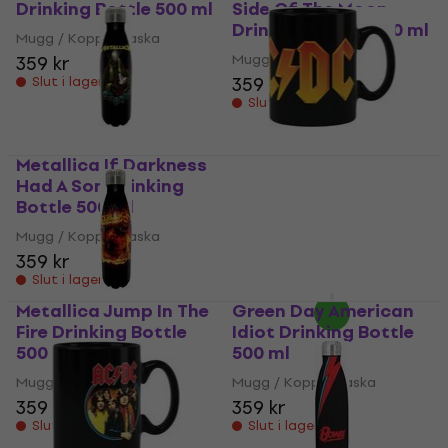
Drinking Bottle 500 ml
Side Of The Moon
Drinking Bottle 500 ml
Mugg / Kopp / Flaska
Mugg / Kopp / Flaska
359 kr
359 kr
Slut i lager
Slut i lager
Metallica If Darkness
AC/DC Big Logo En
Had A Son Drinking
mugg Black 350 ml
Bottle 500 ml
Mugg / Kopp / Flaska
Mugg / Kopp / Flaska
179 kr
359 kr
Finns i lager hos
leverantören
Slut i lager
Metallica Jump In The
Green Day American
Fire Drinking Bottle
Idiot Drinking Bottle
500 ml
500 ml
Mugg / Kopp / Flaska
Mugg / Kopp / Flaska
359 kr
359 kr
Slut i lager
Slut i lager