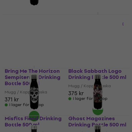
AC/DC Back In Black
Fender Since 1946
Drinking Bottle 500 ml
Drinking Bottle Black
Mugg / Kopp / Flaska
Mugg / Kopp / Flaska
371 kr
5
/5
438 kr
I lager för E-shop
I lager för E-shop
Bring Me The Horizon
Black Sabbath Logo
Sempiternal Drinking
Drinking Bottle 500 ml
Bottle 500 ml
Mugg / Kopp / Flaska
Mugg / Kopp / Flaska
375 kr
371 kr
I lager för E-shop
I lager för E-shop
Misfits Fiend Drinking
Ghost Magazines
Bottle 500 ml
Drinking Bottle 500 ml