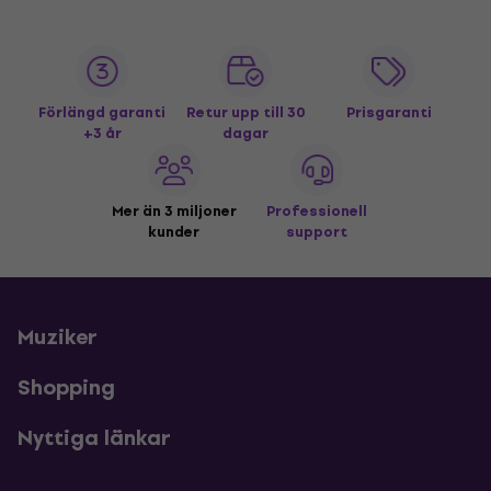
Förlängd garanti
Retur upp till 30
Prisgaranti
+3 år
dagar
Mer än 3 miljoner
Professionell
kunder
support
Muziker
Shopping
Nyttiga länkar