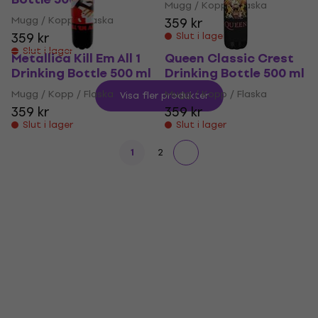
Mugg / Kopp / Flaska
Mugg / Kopp / Flaska
359 kr
359 kr
Slut i lager
Slut i lager
Metallica Kill Em All 1
Queen Classic Crest
Drinking Bottle 500 ml
Drinking Bottle 500 ml
Mugg / Kopp / Flaska
Mugg / Kopp / Flaska
Visa fler produkter
359 kr
359 kr
Slut i lager
Slut i lager
1
2