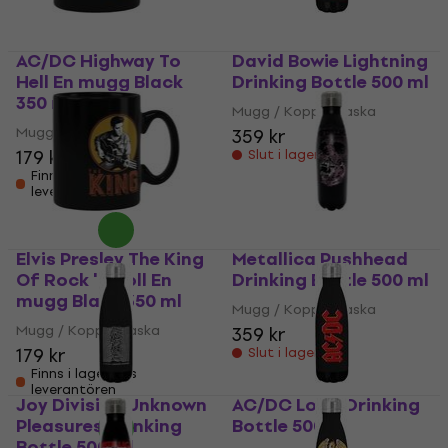
AC/DC Highway To
David Bowie Lightning
Hell En mugg Black
Drinking Bottle 500 ml
350 ml
Mugg / Kopp / Flaska
Mugg / Kopp / Flaska
359 kr
179 kr
Slut i lager
Finns i lager hos
leverantören
Elvis Presley The King
Metallica Pushhead
Of Rock 'n Roll En
Drinking Bottle 500 ml
mugg Black 350 ml
Mugg / Kopp / Flaska
Mugg / Kopp / Flaska
359 kr
179 kr
Slut i lager
Finns i lager hos
leverantören
Joy Division Unknown
AC/DC Logo Drinking
Pleasures Drinking
Bottle 500 ml
Bottle 500 ml