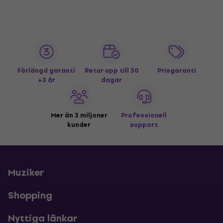
Förlängd garanti
Retur upp till 30
Prisgaranti
+3 år
dagar
Mer än 3 miljoner
Professionell
kunder
support
Muziker
Shopping
Nyttiga länkar