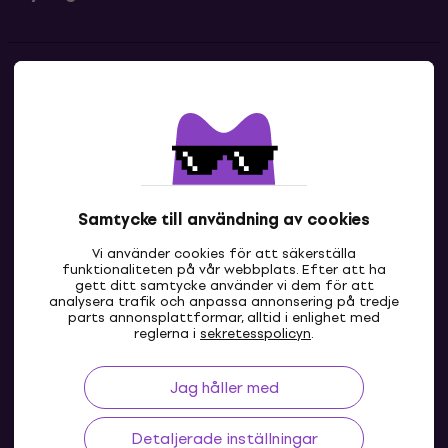
Kontakter
Kontakta oss
Samtycke till användning av cookies
Vi använder cookies för att säkerställa
funktionaliteten på vår webbplats. Efter att ha
gett ditt samtycke använder vi dem för att
analysera trafik och anpassa annonsering på tredje
parts annonsplattformar, alltid i enlighet med
SE
reglerna i
sekretesspolicyn
.
Jag håller med
Detaljerade inställningar