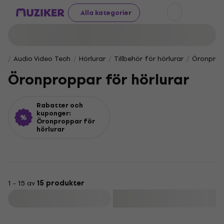
Alla kategorier
Audio Video Tech
Hörlurar
Tillbehör för hörlurar
Öronpropp
Öronproppar för hörlurar
Rabatter och
kuponger:
Öronproppar för
hörlurar
1 - 15 av
15 produkter
Filtrera