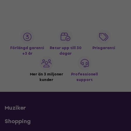
Förlängd garanti
Retur upp till 30
Prisgaranti
+3 år
dagar
Mer än 3 miljoner
Professionell
kunder
support
Muziker
Shopping