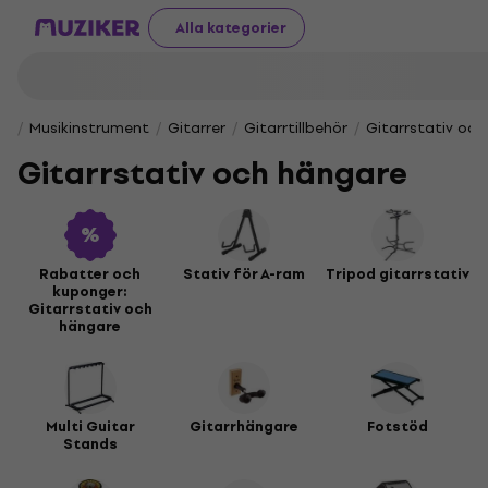
Alla kategorier
Musikinstrument
Gitarrer
Gitarrtillbehör
Gitarrstativ oc
Gitarrstativ och hängare
Rabatter och
Stativ för A-ram
Tripod gitarrstativ
kuponger:
Gitarrstativ och
hängare
Multi Guitar
Gitarrhängare
Fotstöd
Stands