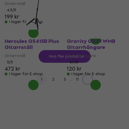
Gitarrställ
Gitarrställ
4,5
/5
Gitarrställ
199 kr
4,8
/5
I lager för E-shop
222 kr
I lager för E-shop
Hercules GS415B Plus
Gravity GS 01 WMB
Gitarrställ
Gitarrhängare
Gitarrställ
Gitarrhängare
Visa fler produkter
5
/5
4,7
/5
472 kr
120 kr
I lager för E-shop
I lager för E-shop
...
1
2
3
11