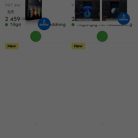
VST Instrument
VST Instrument
5
/5
5
/5
2 459 kr
2 459 kr
Tillgänglig för nedladdning
Tillgänglig för nedladdning
New
New
EastWest Sounds
EastWest Sounds
SYMPHONIC
HOLLYWOOD STRINGS
ORCHESTRA AND
2/ FORBIDDEN PLANET
HOLLYWOOD CHOIRS
(Digital produkt)
(Digital produkt)
VST Instrument
VST Instrument
4 789 kr
2 299 kr
Tillgänglig för nedladdning
Tillgänglig för nedladdning
EastWest Sounds
EastWest Sounds
HOLLYWOOD STRINGS
HOLLYWOOD STRINGS