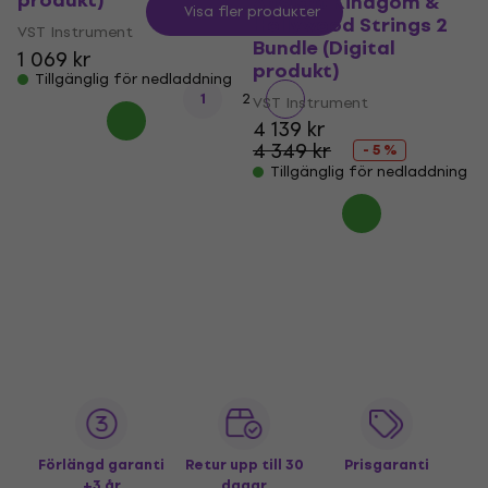
produkt)
Ancient Kindgom &
Visa fler produkter
Hollywood Strings 2
VST Instrument
Bundle (Digital
1 069 kr
produkt)
Tillgänglig för nedladdning
1
2
VST Instrument
4 139 kr
4 349 kr
- 5 %
Tillgänglig för nedladdning
Förlängd garanti
Retur upp till 30
Prisgaranti
+3 år
dagar