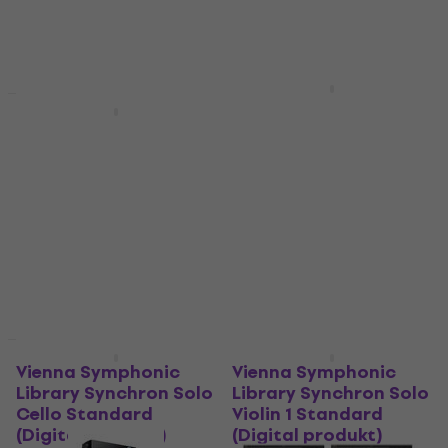
EastWest Sounds
HAPPY HOUR
HAPPY HOUR
HOLLYWOOD FANTASY
Roland SRX
STRINGS (Digital
ORCHESTRA Key
produkt)
(Digital produkt)
VST Instrument
VST Instrument
4
/5
5
/5
525 kr
849 kr
Tillgänglig för nedladdning
Tillgänglig för nedladdning
New
New
Vienna Symphonic
Vienna Symphonic
Library Synchron Solo
Library Synchron Solo
Cello Standard
Violin 1 Standard
(Digital produkt)
(Digital produkt)