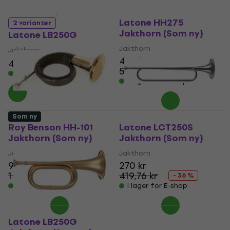
Som ny
Som ny
Latone HH275
2 varianter
Jakthorn (Som ny)
Latone LB250G
Jakthorn
Jakthorn
468 kr
439 kr
533 kr
- 18 %
544,50 kr
- 14 %
I lager för E-shop
I lager för E-shop
Som ny
Roy Benson HH-101
Latone LCT250S
Jakthorn (Som ny)
Jakthorn (Som ny)
Jakthorn
Jakthorn
952 kr
270 kr
1 091,25 kr
419,76 kr
- 13 %
- 36 %
I lager för E-shop
I lager för E-shop
Latone LB250G