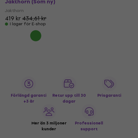
Jakthorn (Som ny)
Jakthorn
419 kr
434,61 kr
I lager för E-shop
Förlängd garanti
Retur upp till 30
Prisgaranti
+3 år
dagar
Mer än 3 miljoner
Professionell
kunder
support