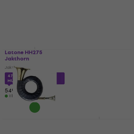
Latone HH275
Stagg WS FS275S
Jakthorn
Jakthorn
Jakthorn
Jakthorn
4,5
/5
471,11 kr
med kod
1 189 kr
MUZMUZ-10
I lager för E-shop
549 kr
I lager för E-shop
Stagg WS FS285S
Roy Benson HH-101
Jakthorn
Jakthorn