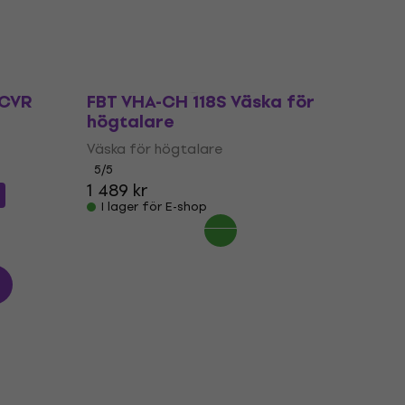
 CVR
FBT VHA-CH 118S Väska för
högtalare
Väska för högtalare
5
/5
1 489 kr
I lager för E-shop