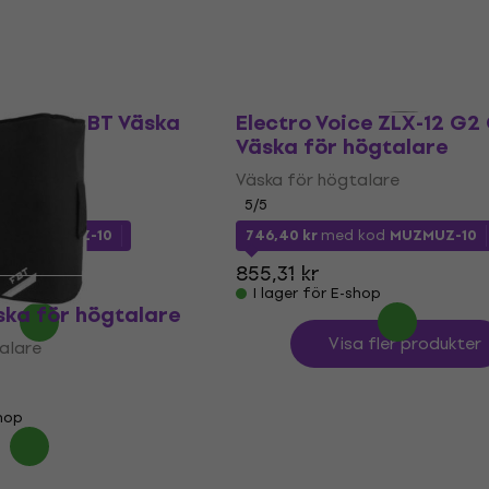
shop
477,69 kr
I lager för E-shop
ag IRX108BT Väska
Electro Voice ZLX-12 G2
re
Väska för högtalare
alare
Väska för högtalare
5
/5
kod
MUZMUZ-10
746,40 kr
med kod
MUZMUZ-10
855,31 kr
shop
I lager för E-shop
ska för högtalare
Visa fler produkter
alare
shop