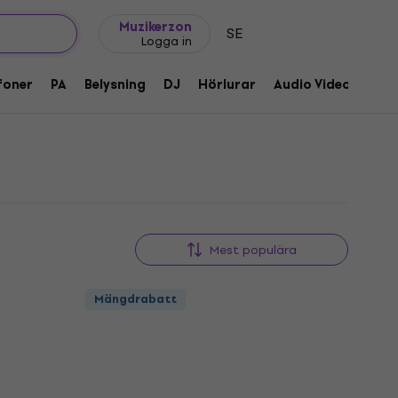
Presentidéer
FAQ
Muziker Blog
Muzikerzon
SE
Logga in
foner
PA
Belysning
DJ
Hörlurar
Audio Video
Till
Mest populära
Mängdrabatt