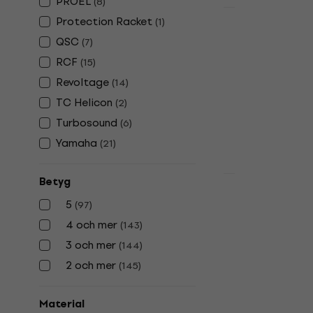
PROEL
(
8
)
Mängdrabatt
Protection Racket
(
1
)
Yamaha SPC
QSC
(
7
)
högtalare
RCF
(
15
)
Väska för högt
Revoltage
(
14
)
4,8
/5
1 256,26 kr
TC Helicon
(
2
)
I lager för E-
Turbosound
(
6
)
Yamaha
(
21
)
Betyg
Deal
Mackie Thu
5
(
97
)
högtalare
4 och mer
(
143
)
Väska för högt
3 och mer
(
144
)
4,9
/5
2 och mer
720,98 kr
(
145
)
I lager för E-
Material