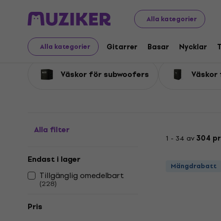
Musikinstrument
PA
Gigbags, skal och tillbehör för PA
Alla kategorier
Väskor och fodral för 
Gitarrer
Basar
Nycklar
Alla kategorier
Väskor för subwoofers
Väskor 
Alla filter
1 - 34 av
304 p
Endast i lager
Mängdrabatt
Tillgänglig omedelbart
(
228
)
Pris