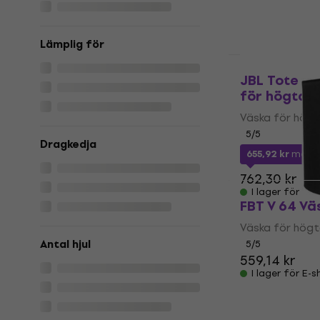
I lager för E-
Lämplig för
Mängdrabatt
JBL Tote B
för högtala
Väska för högt
5
/5
Dragkedja
655,92 kr
med 
762,30 kr
I lager för E-
FBT V 64 Vä
Väska för högt
Antal hjul
5
/5
559,14 kr
I lager för E-