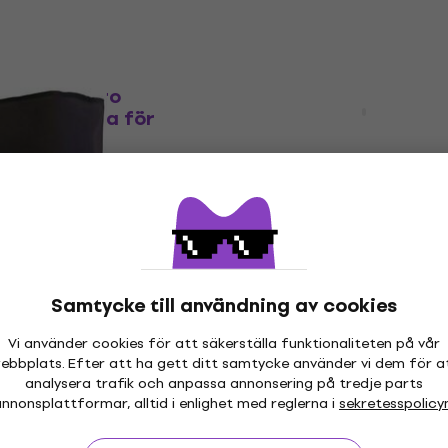
Mängdrabatt
sional S1 Pro
Bose Professional S1 Pr
kpack Väska för
System Slip Cover Väska
högtalare
alare
Väska för högtalare
5
/5
9 kr
- 6 %
308,86 kr
med kod
MUZMUZ-15
shop
385 kr
I lager för E-shop
Samtycke till användning av cookies
Mängdrabatt
 Väska för
RCF CVR ART 912 Väska 
Vi använder cookies för att säkerställa funktionaliteten på vår
högtalare
ebbplats. Efter att ha gett ditt samtycke använder vi dem för a
analysera trafik och anpassa annonsering på tredje parts
alare
Väska för högtalare
nnonsplattformar, alltid i enlighet med reglerna i
sekretesspolicy
4,9
/5
753,76 kr