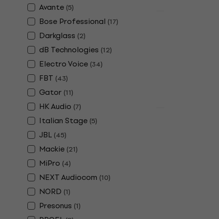
Avante
(
5
)
Mängdrabatt
Bose Professional
(
17
)
RCF CVR AR
Darkglass
(
2
)
högtalare
dB Technologies
(
12
)
Väska för högt
Electro Voice
(
34
)
4,9
/5
988 kr
FBT
(
43
)
I lager för E-
Gator
(
11
)
HK Audio
(
7
)
Mängdrabatt
Italian Stage
(
5
)
Yamaha SPC
JBL
högtalare
(
45
)
Mackie
(
21
)
Väska för högt
MiPro
4,9
/5
(
4
)
994,08 kr
NEXT Audiocom
(
10
)
I lager för E-
NORD
(
1
)
Presonus
(
1
)