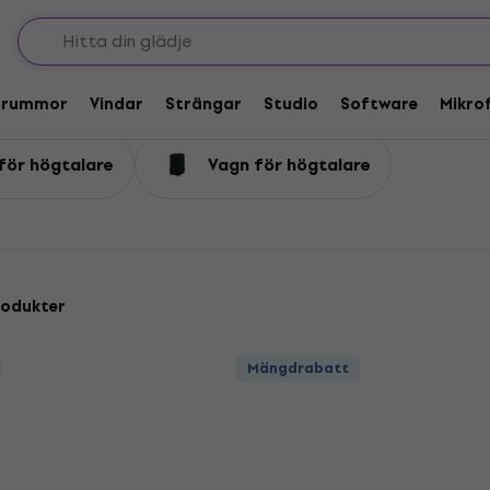
Väskor och fodral för högtalare och subwoofers
högtalare och subwoofers
Trummor
Vindar
Strängar
Studio
Software
Mikro
för högtalare
Vagn för högtalare
rodukter
Mängdrabatt