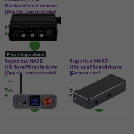
Hörlursförstärkare
Hörlursförstärkare
(Precis uppackade)
(Som ny)
Hörlursförstärkare
Hörlursförstärkare
1 789 kr
392 kr
1 914,16 kr
I lager för E-shop
- 7 %
I lager för E-shop
Precis uppackade
Som ny
Superlux HA3D
Superlux HA3D
Hörlursförstärkare
Hörlursförstärkare
(Precis uppackade)
(Begagnad)
Hörlursförstärkare
Hörlursförstärkare
935 kr
979 kr
845 kr
899 kr
I lager för E-shop
I lager för E-shop
Xduoo XQ-50 Pro 3
FiiO AM2