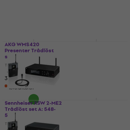
Trådlöst set
Trådlöst set
5
/5
6 687,70 kr
5
/5
9 816,84 kr
Endast förbeställningar
Endast förbeställningar
AKG WMS420
Sennheiser AVX-ME2
Presenter Trådlöst
SET Trådlöst set
set
Trådlöst set
Trådlöst set
5
/5
7 469 kr
4
/5
3 909 kr
Endast förbeställningar
Finns i lager hos
leverantören
Sennheiser XSW 2-ME2
Sennheiser XSW-D
Trådlöst set A: 548-
Portable Lavalier Set
572 MHz
Trådlöst set
Trådlöst set
Trådlöst set