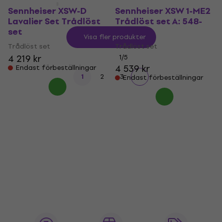
Sennheiser XSW-D
Sennheiser XSW 1-ME2
Lavalier Set Trådlöst
Trådlöst set A: 548-
set
572 MHz
Visa fler produkter
Trådlöst set
Trådlöst set
4 219 kr
1
/5
4 539 kr
Endast förbeställningar
1
2
3
Endast förbeställningar