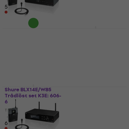
5
/5
5
/5
5 289 kr
3 579 kr
Endast förbeställningar
Endast förbeställningar
Sennheiser XSW 1-ME2
Sennheiser XSW-D
Trådlöst set B: 614-
Presentation Base Set
638 MHz
Trådlöst set
Trådlöst set
Trådlöst set
1
/5
5
/5
4 359 kr
3 039 kr
Endast förbeställningar
Endast förbeställningar
Shure BLX14E/W85
Audio-Technica ATW-
Trådlöst set K3E: 606-
11 Trådlöst set
630 MHz
Trådlöst set
Trådlöst set
2 949 kr
4,3
/5
Endast förbeställningar
6 529 kr
Endast förbeställningar