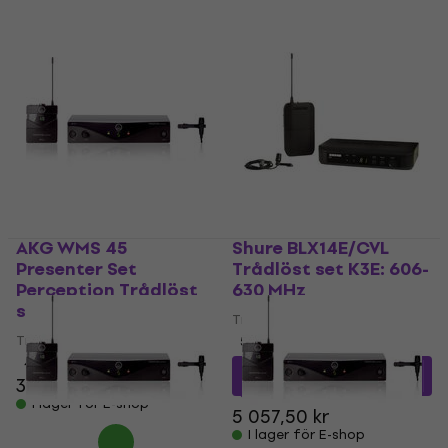
AKG WMS 45
Shure BLX14E/CVL
Presenter Set
Trådlöst set K3E: 606-
Perception Trådlöst
630 MHz
set A
Trådlöst set
Trådlöst set
5
/5
4,7
/5
4 356,31 kr
med kod
3 149 kr
MUZMUZ-10
I lager för E-shop
5 057,50 kr
I lager för E-shop