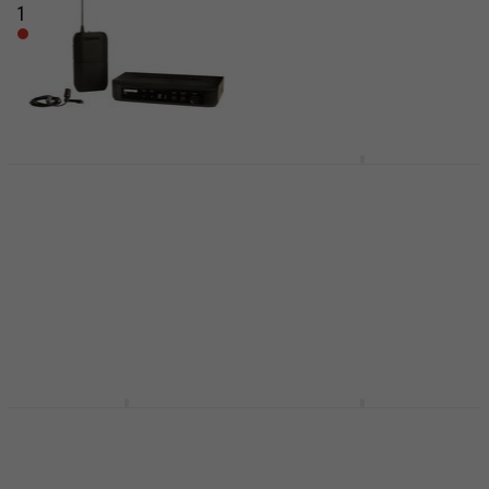
1 769 kr
Endast förbeställningar
Endast förbeställningar
Shure BLX14E/CVL
Samson Concert 88
Trådlöst set M17: 662-
Lavalier System F-
686 MHz
band Trådlöst set F:
606 - 630 MHz
Trådlöst set
Trådlöst set
5
/5
4 739 kr
5
/5
1 919 kr
På väg
På väg
Sennheiser EW-D ME2
Shure
Set Trådlöst set Q1-6:
GLXD14R+E/B98-Z4
470 - 526 MHz
Trådlöst set 2,4 GHz-
5,8 GHz