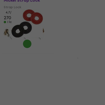
Nickel Strap Lock
Black Strap Lock
Strap Lock
Strap Lock
4,7
/5
4,9
/5
270,35 kr
411 kr
I lager för E-shop
I lager för E-shop
Fender Strap Blocks
Mängdrabatt
Red Strap Lock
Dr.Parts SP 1 Krom
Strap Lock
Strap Lock
4,8
/5
Strap Lock
75 kr
4,5
/5
I lager för E-shop
24,70 kr
I lager för E-shop