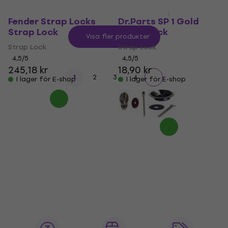
Fender Strap Locks
Dr.Parts SP 1 Gold
Strap Lock
Strap Lock
Visa fler produkter
Strap Lock
Strap Lock
4,5
/5
4,5
/5
245,18 kr
18,90 kr
1
2
3
4
I lager för E-shop
I lager för E-shop