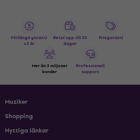
Förlängd garanti
Retur upp till 30
Prisgaranti
+3 år
dagar
Mer än 3 miljoner
Professionell
kunder
support
Muziker
Shopping
Nyttiga länkar