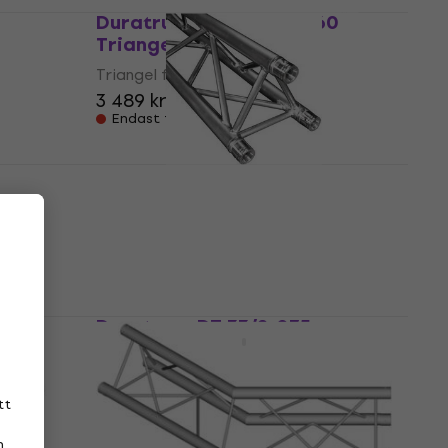
Duratruss DT 23-C20-L60
Triangel fackverk
Triangel fackverk
3 489 kr
Endast förbeställningar
Duratruss DT 33/2-050
Triangel fackverk
Triangel fackverk
1 769 kr
Endast förbeställningar
DL
Duratruss DT 33/2-075
Triangel fackverk
Triangel fackverk
1 939 kr
tt
Endast förbeställningar
n
.