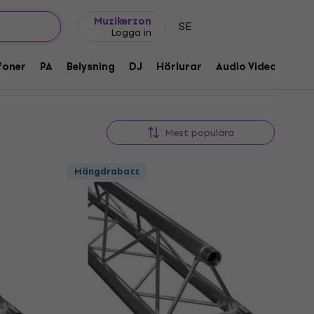
Presentidéer
FAQ
Muziker Blog
Muzikerzon
SE
Logga in
foner
PA
Belysning
DJ
Hörlurar
Audio Video
Till
Mest populära
Mängdrabatt