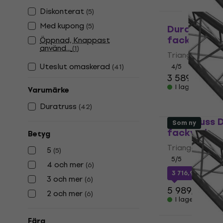
Diskonterat
(
5
)
Med kupong
(
5
)
Duratruss D
fackverk
Öppnad, Knappast
använd...
(
1
)
Triangel fackv
Uteslut omaskerad
(
41
)
4
/5
3 589 kr
I lager för E-
Varumärke
Duratruss
(
42
)
Duratruss D
Som ny
fackverk
Betyg
Triangel fackv
5
(
5
)
5
/5
4 och mer
(
6
)
3 716,93 kr
med
3 och mer
(
6
)
5 989,56 kr
2 och mer
(
6
)
I lager för E-
Färg