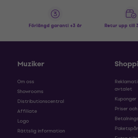
Förlängd garanti +3 år
Retur upp till
Muziker
Shopp
Om oss
Reklamati
avtalet
Showrooms
Kuponger
Distributionscentral
Priser och
Affiliate
Betalnings
Logo
Paketspår
Rättslig information