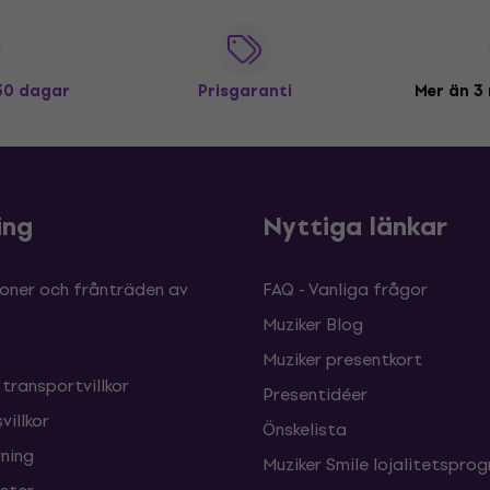
 30 dagar
Prisgaranti
Mer än 3 
ing
Nyttiga länkar
oner och frånträden av
FAQ - Vanliga frågor
Muziker Blog
Muziker presentkort
 transportvillkor
Presentidéer
villkor
Önskelista
ning
Muziker Smile lojalitetspro