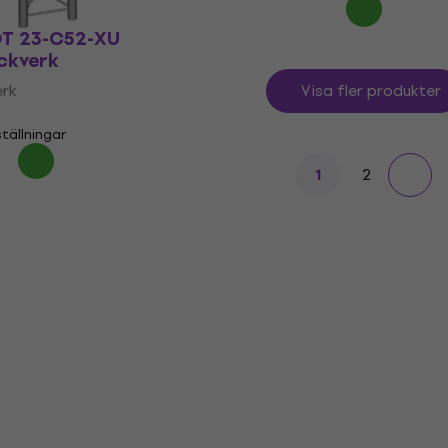
DT 23-C52-XU
ckverk
erk
Visa fler produkter
tällningar
2
1