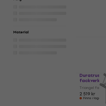
Duratruss D
fackverk (S
Triangel fackv
1 799 kr
I lager för E-
Material
Duratruss 
Triangel fa
Triangel fackv
3 469 kr
Finns i lager 
Duratruss D
fackverk
Triangel fackv
2 519 kr
Finns i lager 