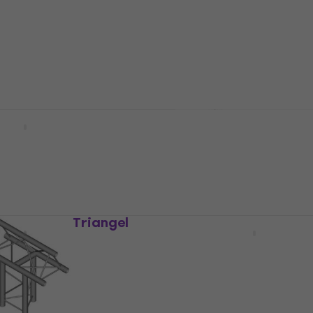
T 23-150 Triangel
Duratruss DT 23-200 Tr
om ny)
fackverk
erk
Triangel fackverk
5
/5
3 169 kr
shop
Finns i lager hos leverantören
DT 33/2-200
Duratruss DT 23-T36H T
ckverk
fackverk
erk
Triangel fackverk
5
/5
2 359 kr
hos leverantören
Endast förbeställningar
T 33/2-150 Triangel
Duratruss DT 33/2-025
Triangel fackverk
erk
Triangel fackverk
1 419 kr
hos leverantören
Endast förbeställningar