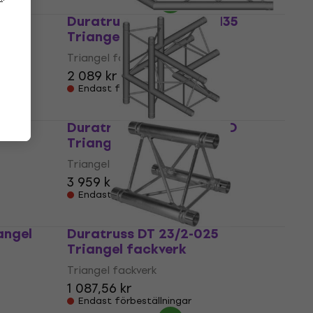
0
Duratruss DT 23-C23-L135
Triangel fackverk
Triangel fackverk
2 089 kr
Endast förbeställningar
0
Duratruss DT 23-C45-LUD
Triangel fackverk
Triangel fackverk
3 959 kr
Endast förbeställningar
angel
Duratruss DT 23/2-025
Triangel fackverk
Triangel fackverk
1 087,56 kr
Endast förbeställningar