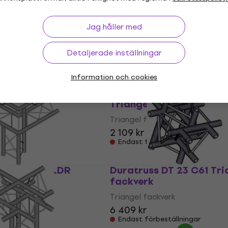
DT 23-C19-L45
Duratruss DT 23-C21-L9
ckverk
Triangel fackverk
Jag håller med
erk
Triangel fackverk
Detaljerade inställningar
1 889 kr
tällningar
Endast förbeställningar
Information och cookies
DT 23-C22-L120
Duratruss DT 23-C24-L9
ckverk
Triangel fackverk
erk
Triangel fackverk
2 109 kr
tällningar
Endast förbeställningar
DT 23-C31-ULDR
Duratruss DT 23 C61 Tri
ckverk
fackverk
erk
Triangel fackverk
6 409 kr
tällningar
Endast förbeställningar