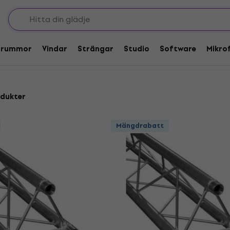
ngel fackverk
Trummor
Vindar
Strängar
Studio
Software
Mikro
dukter
Mängdrabatt