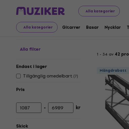
Musikinstrument
Tillbehör
Scenkonstruktioner
Tria
Alla kategorier
Triangel fackverk
Gitarrer
Basar
Nycklar
Alla kategorier
Alla filter
1 - 34 av
42 pro
Endast i lager
Mängdrabatt
Tillgänglig omedelbart
(
7
)
Pris
-
kr
Lägsta pris
Högsta pris
Skick