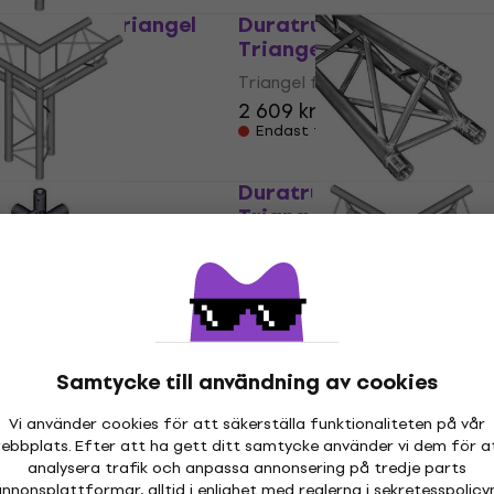
T 23-T37V Triangel
Duratruss DT 43/2-100
Triangel fackverk
erk
Triangel fackverk
2 609 kr
tällningar
Endast förbeställningar
DT 23-C33-LD
Duratruss DT 33/2-100
ckverk
Triangel fackverk
erk
Triangel fackverk
2 099 kr
tällningar
Finns i lager hos leverantören
T 24 C61 Triangel
Duratruss DT 23-C32-UL
Samtycke till användning av cookies
Triangel fackverk
erk
Triangel fackverk
Vi använder cookies för att säkerställa funktionaliteten på vår
3 139 kr
ebbplats. Efter att ha gett ditt samtycke använder vi dem för a
tällningar
Endast förbeställningar
analysera trafik och anpassa annonsering på tredje parts
nnonsplattformar, alltid i enlighet med reglerna i
sekretesspolicy