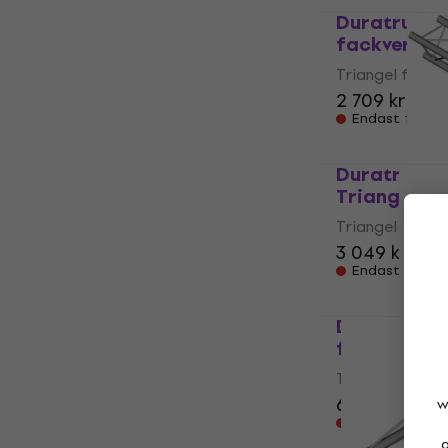
Duratruss D
fackverk
Triangel fackv
2 709 kr
Endast förbes
Duratruss 
Triangel fa
Triangel fackv
3 049 kr
Endast förbes
Duratruss D
fackverk
Triangel fackv
6 989 kr
w
Endast förbes
a