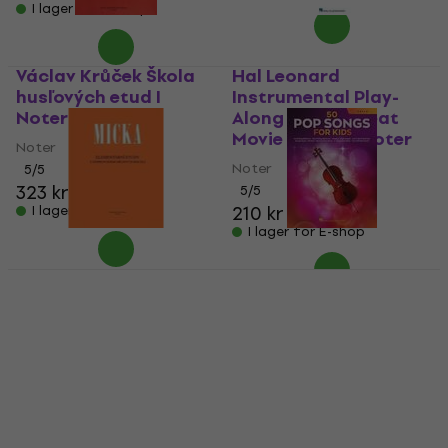
I lager för E-shop
Václav Krůček Škola
Hal Leonard
husľových etud I
Instrumental Play-
Noter
Along Violin: Great
Movie Themes Noter
Noter
Noter
5
/5
323 kr
5
/5
210 kr
I lager för E-shop
I lager för E-shop
Josef Micka
Hal Leonard 50 Pop
Elementární etudy (s
Songs for Kids for
doprovodem druhých
Cello Noter
houslí) Noter
Noter
Noter
147 kr
144 kr
I lager för E-shop
I lager för E-shop