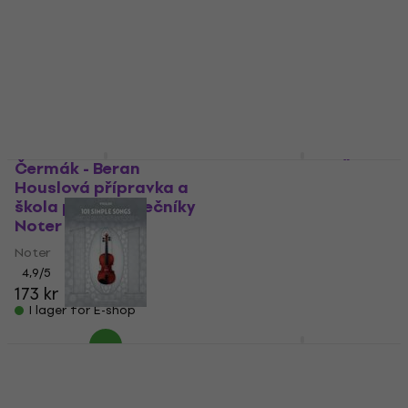
Čermák - Beran
Micka - Micková Škola
Houslová přípravka a
hry na housle 1 Noter
škola pro začátečníky
Noter
Noter
5
/5
Noter
144 kr
I lager för E-shop
4,9
/5
173 kr
I lager för E-shop
Hal Leonard 101
Hal Leonard 101 Movie
Simple Songs for
Hits for Violin Noter
Violin Noter
Noter