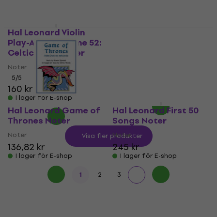
Hal Leonard Violin
Hal Leonard 101
Play-Along Volume 52:
Simple Songs for
Celtic Rock Noter
Viola Noter
Noter
Noter
268 kr
5
/5
160 kr
I lager för E-shop
I lager för E-shop
Hal Leonard Game of
Hal Leonard First 50
Thrones Noter
Songs Noter
Noter
Noter
Visa fler produkter
136,82 kr
245 kr
I lager för E-shop
I lager för E-shop
1
2
3