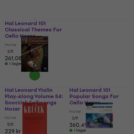
Hal Leonard 101
Franz Wohlfahrt 60
Classical Themes for
etud op. 45 Noter
Cello Noter
Noter
Noter
5
/5
185 kr
2
/5
261,08 kr
I lager för E-shop
I lager för E-shop
Hal Leonard Violin
Hal Leonard 101
Play-Along Volume 54:
Popular Songs for
Scottish Folksongs
Cello Noter
Noter
Noter
Noter
2
/5
360,49 kr
5
/5
229 kr
I lager för E-shop