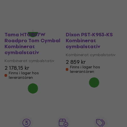
2 719 kr
5
/5
3 196,09 kr
Finns i lager hos
leverantören
Finns i lager hos
leverantören
Tama HTC807W
Dixon PST-K953-KS
Roadpro Tom Cymbal
Kombinerat
Kombinerat
cymbalstativ
cymbalstativ
Kombinerat cymbalstativ
Kombinerat cymbalstativ
2 859 kr
2 178,15 kr
Finns i lager hos
leverantören
Finns i lager hos
leverantören