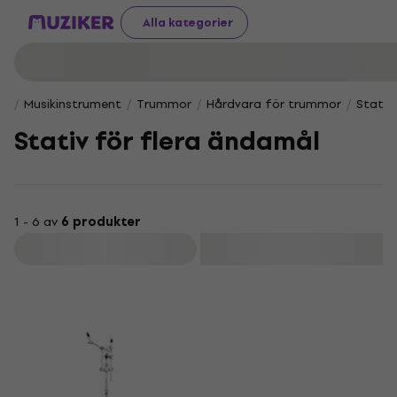
Alla kategorier
Musikinstrument
Trummor
Hårdvara för trummor
Stativ
Stativ för flera ändamål
1 - 6 av
6 produkter
Filtrera