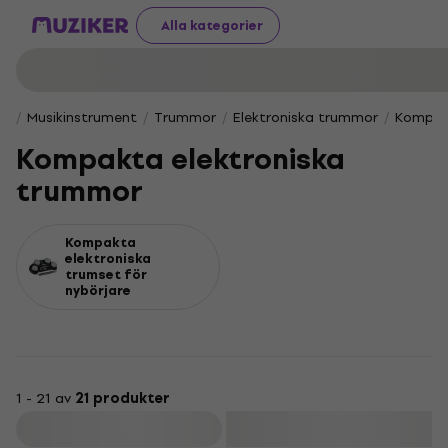
Alla kategorier
Musikinstrument
Trummor
Elektroniska trummor
Kompak
Kompakta elektroniska
trummor
Kompakta
elektroniska
trumset för
nybörjare
1 - 21 av
21 produkter
Filtrera