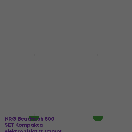
NRG BeatBuddy 200
NRG BeatMesh 500
Kompakta
Kompakta
elektroniska trummor
elektroniska trummor
(Som ny)
(Som ny)
Kompakta elektroniska
Kompakta elektroniska
trummor
trummor
872 kr
2 079 kr
I lager för E-shop
I lager för E-shop
NRG BeatPro 350 SET
Yamaha DD-75 SET
Kompakta
Kompakta
elektroniska trummor
elektroniska trummor
Kompakta elektroniska
Kompakta elektroniska
trummor
trummor
4,8
/5
4,2
/5
1 549 kr
3 169 kr
I lager för E-shop
I lager för E-shop
NRG BeatMesh 500
SET Kompakta
elektroniska trummor