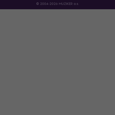
© 2004-2026 MUZIKER a.s.