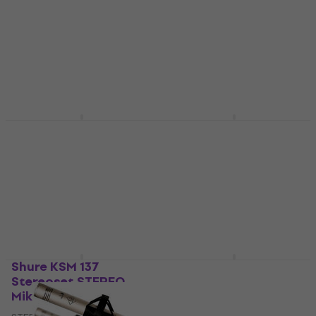
Stereo STEREO
Stereo STEREO
Mikrofon
Mikrofon
STEREO Mikrofon
STEREO Mikrofon
4,9
/5
5
/5
4 739 kr
16 982,46 kr
På väg
På väg
Rode TF-5 STEREO
Rode TF-5 SET STEREO
Mikrofon
Mikrofon
STEREO Mikrofon
STEREO Mikrofon
5
/5
5
/5
15 779 kr
16 849 kr
Endast förbeställningar
Endast förbeställningar
Shure KSM 137
Zoom XYH-5 STEREO
Stereoset STEREO
Mikrofon
Mikrofon
STEREO Mikrofon