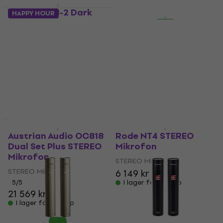
I lager för E-shop
Behringer C-2 Dark
HAPPY HOUR
HAPPY HOUR
Edition Stereoset
Universal Audio SP-1
STEREO Mikrofon
STEREO Mikrofon
STEREO Mikrofon
STEREO Mikrofon
581 kr
5
/5
I lager för E-shop
3 939 kr
I lager för E-shop
Precis uppackade
Som ny
Austrian Audio OC818
Rode NT4 STEREO
Dual Set Plus STEREO
Mikrofon
Mikrofon
STEREO Mikrofon
STEREO Mikrofon
6 149 kr
5
/5
I lager för E-shop
21 569 kr
I lager för E-shop