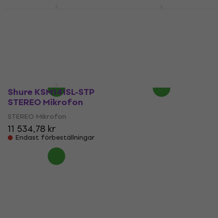
Audio-Technica
Audio-Technica
AT8022 STEREO
AT5045P STEREO
Mikrofon
Mikrofon
STEREO Mikrofon
STEREO Mikrofon
5 097,27 kr
44 219 kr
Endast förbeställningar
Endast förbeställningar
Shure KSM141SL-STP
STEREO Mikrofon
STEREO Mikrofon
11 534,78 kr
Endast förbeställningar