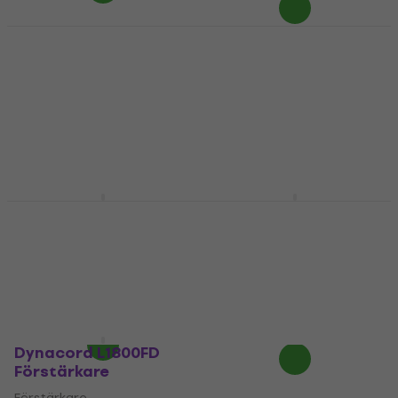
Behringer EP 2000
Yamaha PX10
EUROPOWER
Förstärkare (Som ny)
Förstärkare (Som ny)
Förstärkare
Förstärkare
11 979 kr
13 039 kr
3 089 kr
3 157,11 kr
- 8 %
I lager för E-shop
I lager för E-shop
Dynacord L3600FD
Dynacord L1300FD
Förstärkare
Förstärkare
Förstärkare
Förstärkare
5
/5
5
/5
18 939 kr
9 269 kr
Endast förbeställningar
Finns i lager hos
leverantören
Dynacord L1800FD
Förstärkare
Förstärkare