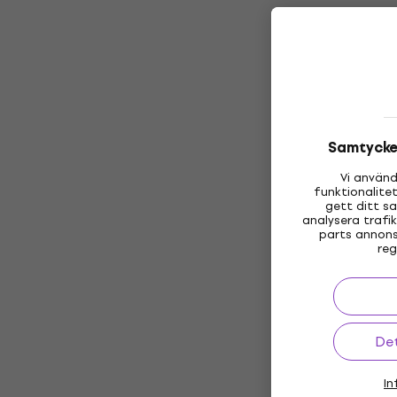
Samtycke 
Vi använd
funktionalite
gett ditt s
analysera trafi
parts annons
reg
Det
In