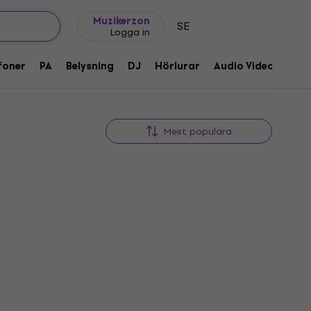
Presentidéer
FAQ
Muziker Blog
Muzikerzon
SE
Logga in
foner
PA
Belysning
DJ
Hörlurar
Audio Video
Till
Mest populära