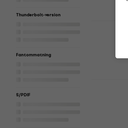
37 212,25 kr
Endast förbes
Thunderbolt-version
Focusrite 
Thunderbolt
Thunderbolt lj
24 835,34 kr
Endast förbes
Fantommatning
Universal A
Analog Clas
Thunderbolt
S/PDIF
Thunderbolt lj
34 119 kr
Finns i lager 