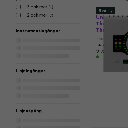
3 och mer
(
7
)
Som ny
2 och mer
(
7
)
Universal A
Thunderbol
Thunderbolt
Instrumentingångar
Thunderbolt lj
4,8
/5
2 789 kr
I lager för E-
Linjeingångar
Universal A
DUO + UAD 
Pro Thunder
(Som ny)
Thunderbolt lj
Linjeutgång
14 769 kr
I lager för E-