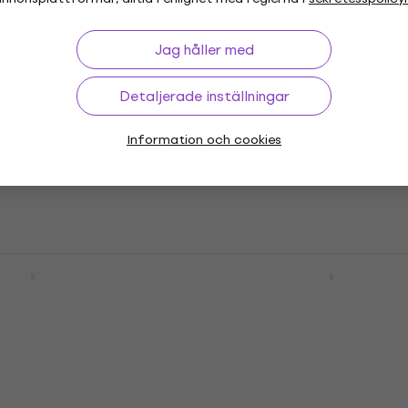
61 259 kr
tällningar
Endast förbeställningar
Jag håller med
RedNet TNX
Universal Audio Apollo x
 ljudgränssnitt
Analog Classics Pro
Detaljerade inställningar
Thunderbolt ljudgränssn
udgränssnitt
Information och cookies
Thunderbolt ljudgränssnitt
tällningar
34 916,15 kr
36 237,70 kr
Endast förbeställningar
udio Apollo x6 + UAD
Universal Audio Apollo x1
sics Pro
UAD Analog Classics
 ljudgränssnitt
Thunderbolt ljudgränssn
udgränssnitt
Thunderbolt ljudgränssnitt
40 339 kr
hos leverantören
Endast förbeställningar