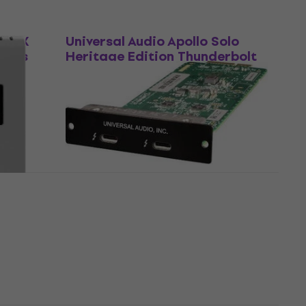
Som ny
win X
Universal Audio Apollo Solo
sics
Heritage Edition Thunderbolt
itt
ljudgränssnitt (Som ny)
Thunderbolt ljudgränssnitt
6 259 kr
6 549 kr
- 4 %
I lager för E-shop
win X
Universal Audio Apollo
ics
Thunderbolt 3 Option Card
nssnitt
Thunderbolt ljudgränssnitt
(Som ny)
Thunderbolt ljudgränssnitt
2 669 kr
2 799 kr
- 5 %
I lager för E-shop