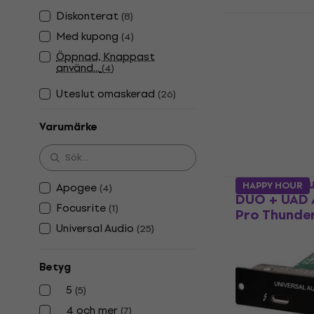
Diskonterat
(
8
)
Universal A
Heritage Ed
Med kupong
(
4
)
ljudgränssn
Öppnad, Knappast
använd...
(
4
)
Thunderbolt lj
4,8
/5
Uteslut omaskerad
(
26
)
6 543,48 kr
I lager för E-
Varumärke
Universal A
HAPPY HOUR
Apogee
(
4
)
DUO + UAD 
Focusrite
(
1
)
Pro Thunder
Universal Audio
(
25
)
Thunderbolt lj
5
/5
Betyg
15 047,03 kr
me
5
(
5
)
19 252,74 kr
4 och mer
I lager för E-
(
7
)