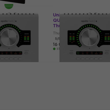
Precis uppackade
udio Apollo
Universal Audio Apollo T
t 3 Option Card
QUAD + UAD Analog Clas
 ljudgränssnitt
Thunderbolt ljudgränssn
udgränssnitt
Thunderbolt ljudgränssnitt
5
/5
16 019 kr
shop
I lager för E-shop
udio Apollo Twin X
Universal Audio Apollo T
Analog Classics
DUO + UAD Analog Class
bolt ljudgränssnitt
Pro Thunderbolt ljudgrä
(Precis uppackade)
udgränssnitt
Thunderbolt ljudgränssnitt
14 899 kr
shop
I lager för E-shop