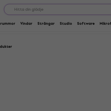
 ljudgränssnitt
nitt
Trummor
Vindar
Strängar
Studio
Software
Mikro
dukter