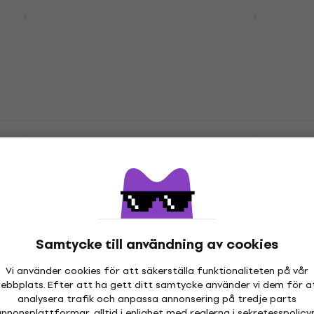
udio Apollo x6
Universal Audio Apollo x
ition Thunderbolt
Heritage Edition Thunde
itt
ljudgränssnitt
udgränssnitt
Thunderbolt ljudgränssnitt
5
/5
32 309 kr
tällningar
Endast förbeställningar
udio Apollo x8p +
Universal Audio Apollo x
 Classics
Thunderbolt ljudgränssn
 ljudgränssnitt
Thunderbolt ljudgränssnitt
udgränssnitt
25 819 kr
Endast förbeställningar
hos leverantören
Samtycke till användning av cookies
udio Apollo x16D +
Universal Audio Apollo x1
 Classics
UAD Complete Thunderb
Vi använder cookies för att säkerställa funktionaliteten på vår
 ljudgränssnitt
ljudgränssnitt
ebbplats. Efter att ha gett ditt samtycke använder vi dem för a
analysera trafik och anpassa annonsering på tredje parts
udgränssnitt
Thunderbolt ljudgränssnitt
nnonsplattformar, alltid i enlighet med reglerna i
sekretesspolicy