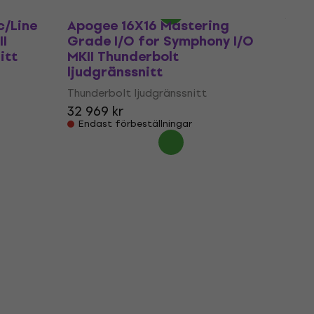
c/Line
Apogee 16X16 Mastering
II
Grade I/O for Symphony I/O
itt
MKII Thunderbolt
ljudgränssnitt
Thunderbolt ljudgränssnitt
32 969 kr
Endast förbeställningar