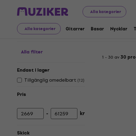
Musikinstrument
Studio
Ljudgränssnitt
Thunderbolt
Alla kategorier
Thunderbolt ljudgränss
Gitarrer
Basar
Nycklar
Alla kategorier
Alla filter
1 - 30 av
30 pro
Endast i lager
Tillgänglig omedelbart
(
12
)
Pris
-
kr
Lägsta pris
Högsta pris
Skick