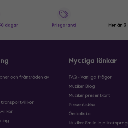
 30 dagar
Prisgaranti
Mer än 3 
ing
Nyttiga länkar
oner och frånträden av
FAQ - Vanliga frågor
Muziker Blog
Muziker presentkort
 transportvillkor
Presentidéer
villkor
Önskelista
ning
Muziker Smile lojalitetspro