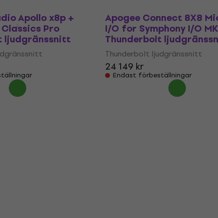
udio Apollo x8p +
Apogee Connect 8X8 Mi
Classics Pro
I/O for Symphony I/O MK
 ljudgränssnitt
Thunderbolt ljudgränssn
udgränssnitt
Thunderbolt ljudgränssnitt
24 149 kr
tällningar
Endast förbeställningar