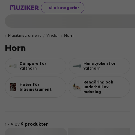
Alla kategorier
Musikinstrument
Vindar
Horn
Horn
Dämpare för
Munstycken för
valthorn
valthorn
Rengöring och
Noter för
underhåll av
blåsinstrument
mässing
1 - 9 av
9 produkter
Filtrera