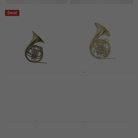
Deal
V. F. Červený CHR 681
Franska hornet
Stagg WS-HR215
Franska hornet
Franska hornet
61 419 kr
Franska hornet
8 279 kr
Endast förbeställningar
8 989 kr
- 8 %
Endast förbeställningar
Yamaha YHR 322 II
V. F. Červený CHR 781
Franska hornet
Franska hornet