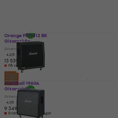
9 059 kr
6 259 kr
På väg
På väg
Orange PPC412 BK
Marshall 1960B
Gitarrskåp
Gitarrskåp
Gitarrskåp
Gitarrskåp
4,3
/5
4,1
/5
13 539 kr
9 909 kr
På väg
Endast förbeställningar
Marshall 1960A
Marshall 2551BV Silver
Gitarrskåp
Jubilee Gitarrskåp
Gitarrskåp
Gitarrskåp
4,1
/5
5
/5
9 349 kr
12 749 kr
Endast förbeställningar
Endast förbeställningar