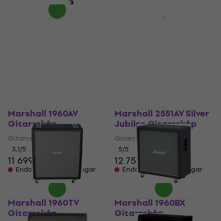
Marshall 1960AX
Marshall 1960BV
Gitarrskåp
Gitarrskåp
Gitarrskåp
Gitarrskåp
4
/5
4,4
/5
11 679 kr
11 839 kr
11 700,74 kr
Endast förbeställningar
Endast förbeställningar
Marshall 1960AV
Marshall 2551AV Silver
Gitarrskåp
Jubilee Gitarrskåp
Gitarrskåp
Gitarrskåp
3,1
/5
5
/5
11 699 kr
12 751,51 kr
Endast förbeställningar
Endast förbeställningar
Marshall 1960TV
Marshall 1960BX
Gitarrskåp
Gitarrskåp