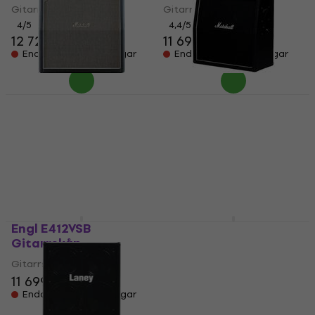
Gitarrskåp
Gitarrskåp
4
/5
4,4
/5
12 729 kr
12 879 kr
11 699 kr
Endast förbeställningar
Endast förbeställningar
Marshall 1960AHW
Marshall MX412AR
Gitarrskåp
Gitarrskåp
Gitarrskåp
Gitarrskåp
5 489 kr
5
/5
12 839 kr
13 019 kr
Endast förbeställningar
Endast förbeställningar
Engl E412VSB
Peavey 6505 Slant
Gitarrskåp
Gitarrskåp
Gitarrskåp
Gitarrskåp
11 699 kr
5
/5
16 369 kr
Endast förbeställningar
Endast förbeställningar