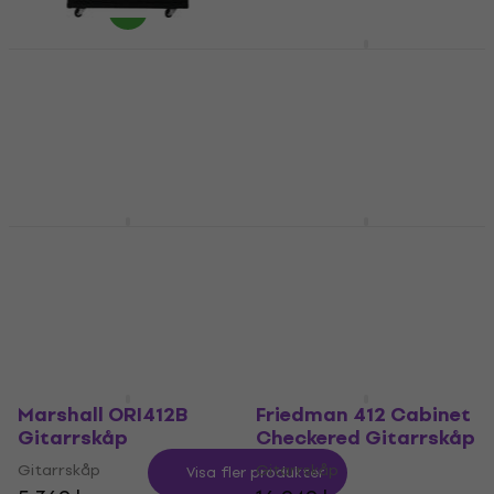
Laney GS412LS
Marshall ORI412A
Gitarrskåp
Gitarrskåp
Gitarrskåp
Gitarrskåp
5 679 kr
5 571,26 kr
Finns i lager hos
Endast förbeställningar
leverantören
Friedman 412 Vintage
Peavey 6505 ST
Cab Gitarrskåp
Gitarrskåp
Gitarrskåp
Gitarrskåp
17 020,25 kr
13 349 kr
Endast förbeställningar
Endast förbeställningar
Marshall ORI412B
Friedman 412 Cabinet
Gitarrskåp
Checkered Gitarrskåp
Gitarrskåp
Gitarrskåp
Visa fler produkter