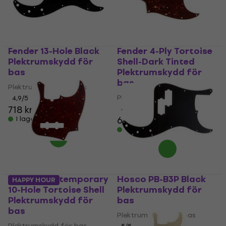
Fender 13-Hole Black
Fender 4-Ply Tortoise
Plektrumskydd för
Shell-Dark Tinted
bas
Plektrumskydd för
bas
Plektrumskydd för bas
Plektrumskydd för bas
4,9
/5
718 kr
4,9
/5
652 kr
I lager för E-shop
I lager för E-shop
Fender Contemporary
Hosco PB-B3P Black
HAPPY HOUR
10-Hole Tortoise Shell
Plektrumskydd för
Plektrumskydd för
bas
bas
Plektrumskydd för bas
Plektrumskydd för bas