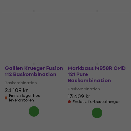
Darkglass DG112D
GR Bass CUBE 350
Baskombination
Baskombination
Baskombination
Baskombination
14 449 kr
10 679 kr
Finns i lager hos
Endast förbeställningar
leverantören
Gallien Krueger Fusion
Markbass MB58R CMD
112 Baskombination
121 Pure
Baskombination
Baskombination
Baskombination
24 109 kr
13 609 kr
Finns i lager hos
leverantören
Endast förbeställningar