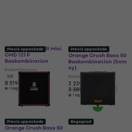
Baskombination
Baskombination
4 619 kr
4 669 kr
4,9
/5
3 049 kr
I lager för E-shop
3 319 kr
- 8 %
I lager för E-shop
Markbass MB58R Mini
Precis uppackade
Precis uppackade
CMD 121 P
Orange Crush Bass 50
Baskombination
Baskombination (Som
ny)
Baskombination
5
/5
Baskombination
8 519 kr
3 239 kr
I lager för E-shop
3 381,84 kr
- 4 %
I lager för E-shop
Precis uppackade
Begagnad
Orange Crush Bass 50
Markbass CMB 121