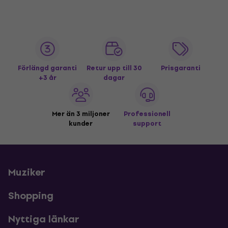
Förlängd garanti
Retur upp till 30
Prisgaranti
+3 år
dagar
Mer än 3 miljoner
Professionell
kunder
support
Muziker
Shopping
Nyttiga länkar