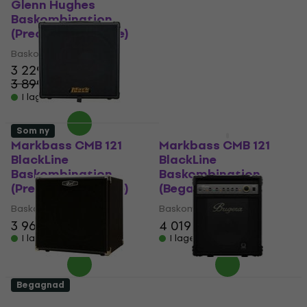
Glenn Hughes
BlackLine
Baskombination
Baskombination
(Precis uppackade)
(Precis uppackade)
Baskombination
Baskombination
3 229 kr
3 969 kr
4 129 kr
3 899 kr
- 17 %
I lager för E-shop
I lager för E-shop
Som ny
Som ny
Markbass CMB 121
Markbass CMB 121
BlackLine
BlackLine
Baskombination
Baskombination
(Precis uppackade)
(Begagnad)
Baskombination
Baskombination
3 969 kr
4 129 kr
4 019 kr
4 129 kr
I lager för E-shop
I lager för E-shop
Begagnad
Cort CM 150B
Bugera BXD12