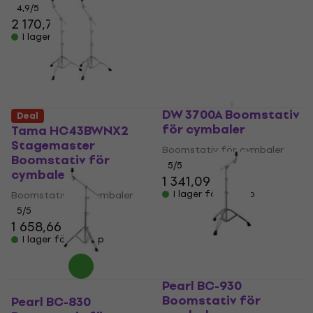
2 187,51 kr
4,9
/5
2 170,77 kr
I lager för E-shop
I lager för E-shop
DW 3700A Boomstativ
Deal
för cymbaler
Tama HC43BWNX2
Stagemaster
Boomstativ för cymbaler
Boomstativ för
5
/5
cymbaler
1 341,09 kr
I lager för E-shop
Boomstativ för cymbaler
5
/5
1 658,66 kr
I lager för E-shop
Pearl BC-930
Boomstativ för
Pearl BC-830