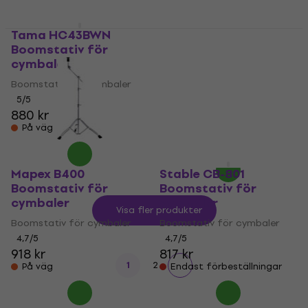
Tama HC43BWN
Boomstativ för
Tamburo CBS200
cymbaler
Boomstativ för
cymbaler
Boomstativ för cymbaler
5
/5
Boomstativ för cymbaler
880 kr
4,8
/5
På väg
725 kr
På väg
Mapex B400
Stable CB-801
Boomstativ för
Boomstativ för
cymbaler
cymbaler
Visa fler produkter
Boomstativ för cymbaler
Boomstativ för cymbaler
4,7
/5
4,7
/5
918 kr
817 kr
1
2
På väg
Endast förbeställningar