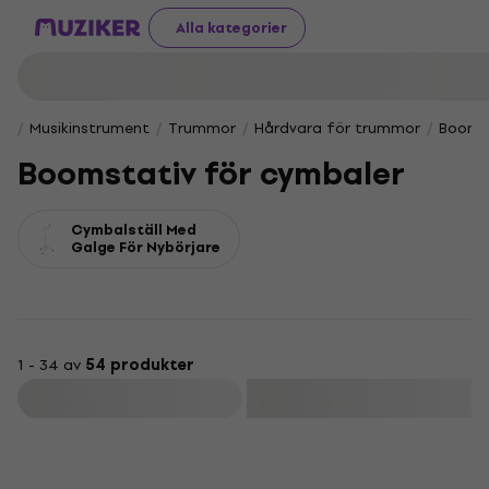
Alla kategorier
Musikinstrument
Trummor
Hårdvara för trummor
Boomst
Boomstativ för cymbaler
Cymbalställ Med
Galge För Nybörjare
1 - 34 av
54 produkter
Filtrera