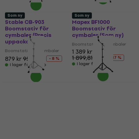
Som ny
Som ny
Stable CB-903
Mapex BF1000
Boomstativ för
Boomstativ för
cymbaler (Precis
cymbaler (Som ny)
uppackade)
Boomstativ för cymbaler
Boomstativ för cymbaler
1 389 kr
1 899,81 kr
879 kr
955 kr
- 27 %
- 8 %
I lager för E-shop
I lager för E-shop
Mängdrabatt
Tama HC73BS
Mapex B400EB
Spartan Boomstativ
Boomstativ för
för cymbaler (Som
cymbaler (Som ny)
ny)
Boomstativ för cymbaler
Boomstativ för cymbaler
889 kr
958 kr
- 7 %
1 139 kr
1 209 kr
I lager för E-shop
I lager för E-shop