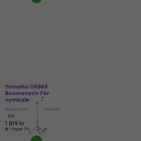
Mapex B600EB
Mapex B800
Boomstativ för
Boomstativ för
cymbaler
cymbaler
Boomstativ för cymbaler
Boomstativ för cymbaler
4,7
/5
5
/5
905,09 kr
med kod
1 136,10 kr
med kod
MUZMUZ-10
MUZMUZ-10
1 049 kr
1 319 kr
I lager för E-shop
I lager för E-shop
Yamaha CS865
Mapex B800EB
Boomstativ för
Boomstativ för
cymbaler
cymbaler
Boomstativ för cymbaler
Boomstativ för cymbaler
5
/5
5
/5
1 819 kr
1 307,27 kr
med kod
I lager för E-shop
MUZMUZ-5
1 439 kr