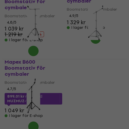
cymbaler
Boomstativ för
cymbaler
Boomstativ för cymbaler
Boomstativ för cymbaler
4,9
/5
1 329 kr
4,8
/5
1 039 kr
I lager för E-shop
1 219 kr
- 15 %
I lager för E-shop
Mapex B600
Yamaha CS965
Boomstativ för
Boomstativ för
cymbaler
cymbaler
Boomstativ för cymbaler
Boomstativ för cymbaler
4,7
/5
4,4
/5
899,01 kr
med kod
1 885,72 kr
med kod
MUZMUZ-10
MUZMUZ-5
1 049 kr
2 036 kr
I lager för E-shop
I lager för E-shop