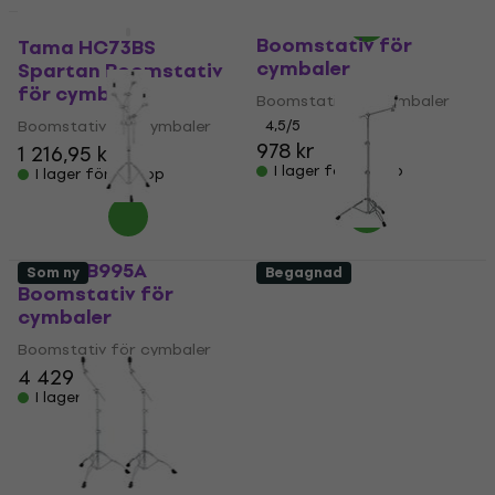
Mapex B400EB
Deal
Boomstativ för
Tama HC73BS
cymbaler
Spartan Boomstativ
för cymbaler
Boomstativ för cymbaler
Boomstativ för cymbaler
4,5
/5
978 kr
1 216,95 kr
I lager för E-shop
I lager för E-shop
Mapex B995A
Som ny
Begagnad
Boomstativ för
Dixon PSY9I
cymbaler
Boomstativ för
cymbaler
Boomstativ för cymbaler
4 429 kr
Boomstativ för cymbaler
I lager för E-shop
1 099 kr
1 209 kr
- 9 %
I lager för E-shop