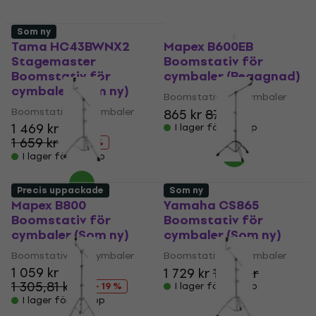
Som ny
Som ny
Tama HC43BWNX2
Mapex B600EB
Stagemaster
Boomstativ för
Boomstativ för
cymbaler (Begagnad)
cymbaler (Som ny)
Boomstativ för cymbaler
Boomstativ för cymbaler
865 kr
878 kr
1 469 kr
I lager för E-shop
1 659 kr
- 11 %
I lager för E-shop
Precis uppackade
Som ny
Mapex B800
Yamaha CS865
Boomstativ för
Boomstativ för
cymbaler (Som ny)
cymbaler (Som ny)
Boomstativ för cymbaler
Boomstativ för cymbaler
1 059 kr
1 729 kr
1 789 kr
1 305,81 kr
- 19 %
I lager för E-shop
I lager för E-shop