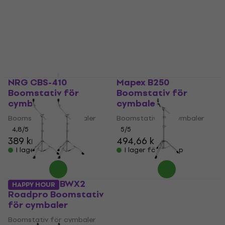
NRG CBS-410
Mapex B250
Boomstativ för
Boomstativ för
cymbaler
cymbaler
Boomstativ för cymbaler
Boomstativ för cymbaler
4,8
/5
5
/5
389 kr
494,66 kr
I lager för E-shop
I lager för E-shop
Tama HC83BWX2
DW 5700 Boomstativ
HAPPY HOUR
Roadpro Boomstativ
för cymbaler
för cymbaler
Boomstativ för cymbaler
Boomstativ för cymbaler
5
/5