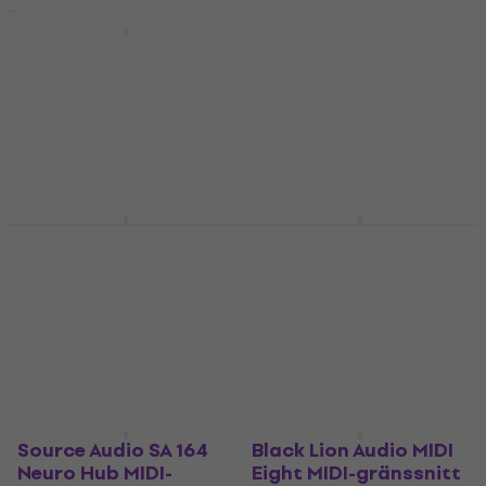
XVive MD1 MIDI-
gränssnitt
Kenton Thru 25 – 1
MIDI IN to 25 THRU
MIDI-gränssnitt
MIDI-gränssnitt
5
/5
679 kr
MIDI-gränssnitt
Endast förbeställningar
2 499 kr
Endast förbeställningar
Meris MIDI I/O MIDI-
Old Blood Noise
gränssnitt
Endeavors MTET MIDI-
gränssnitt
MIDI-gränssnitt
MIDI-gränssnitt
5
/5
1 159 kr
1 554,26 kr
Finns i lager hos
Endast förbeställningar
leverantören
Source Audio SA 164
Black Lion Audio MIDI
Neuro Hub MIDI-
Eight MIDI-gränssnitt