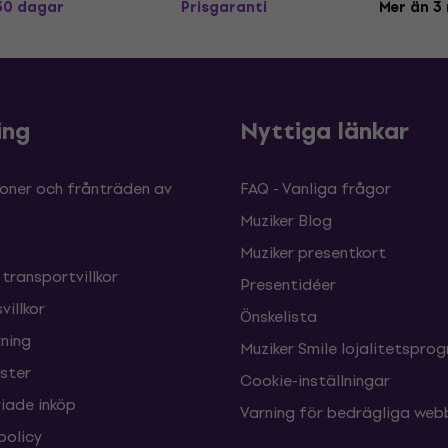
 30 dagar
Prisgaranti
Mer än 3 
ing
Nyttiga länkar
oner och frånträden av
FAQ - Vanliga frågor
Muziker Blog
Muziker presentkort
 transportvillkor
Presentidéer
villkor
Önskelista
ning
Muziker Smile lojalitetspro
nster
Cookie-inställningar
ade inköp
Varning för bedrägliga web
policy