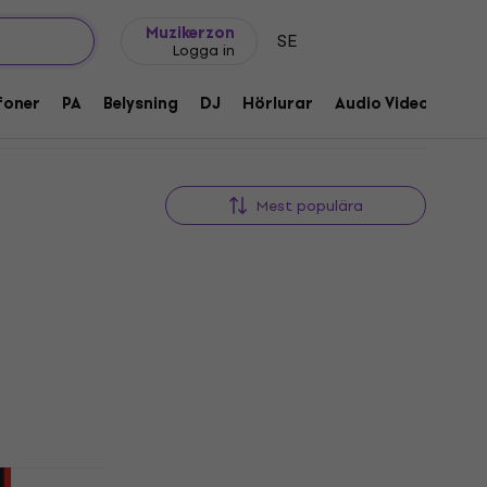
Presentidéer
FAQ
Muziker Blog
Muzikerzon
SE
Logga in
foner
PA
Belysning
DJ
Hörlurar
Audio Video
Till
Mest populära
Mängdrabatt