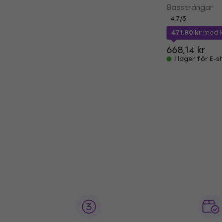
Bassträngar
4,7
/5
471,80 kr
med 
668,14 kr
I lager för E-