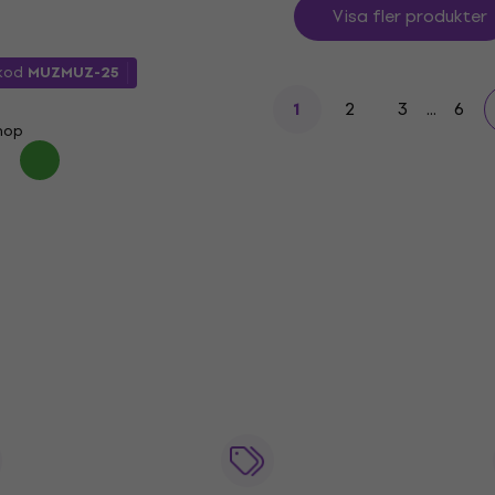
Visa fler produkter
kod
MUZMUZ-25
2
3
...
6
1
shop