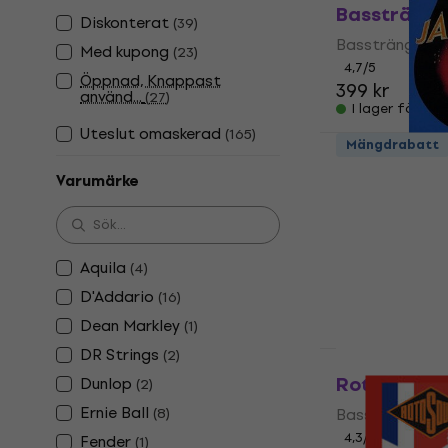
Basstränga
Diskonterat
(
39
)
Bassträngar
Med kupong
(
23
)
4,7
/5
Öppnad, Knappast
399 kr
använd...
(
27
)
I lager för E-
Uteslut omaskerad
(
165
)
Thomastik 
Mängdrabatt
Bassträngar
Varumärke
4,9
/5
682 kr
I lager för E-
Aquila
(
4
)
D'Addario
(
16
)
Dean Markley
(
1
)
DR Strings
(
2
)
Mängdrabatt
Rotosound 
Dunlop
(
2
)
Ernie Ball
(
8
)
Bassträngar
4,3
/5
Fender
(
1
)