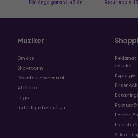
Förlängd garanti +3 år
Retur upp till
Muziker
Shopp
Om oss
Reklamati
avtalet
Showrooms
Kuponger
Distributionscentral
Priser och
Affiliate
Betalnings
Logo
Paketspår
Rättslig information
Extra tjä
Momsbefri
Sekretess