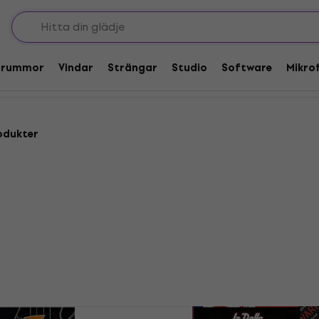
nd bassträngar
r
Trummor
Vindar
Strängar
Studio
Software
Mikro
odukter
Mängdrabatt
0L 45-100