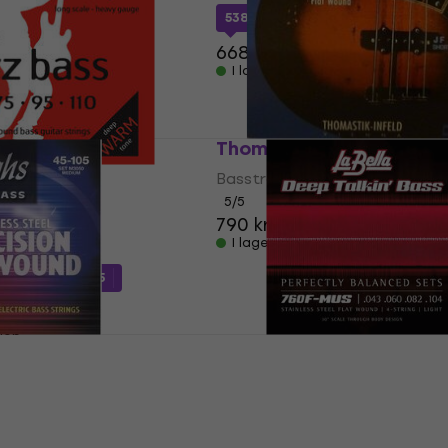
538,82 kr
med kod
MUZMUZ-15
shop
668,14 kr
I lager för E-shop
Thomastik JF324 Basst
RS77LE
Bassträngar
r
5
/5
790 kr
I lager för E-shop
kod
MUZMUZ-25
shop
 Bassträngar
La Bella 760F-MUS
Bassträngar
Bassträngar
5
/5
shop
640 kr