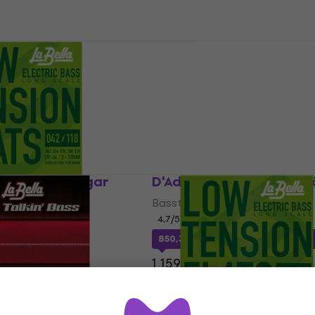
I lager för E-shop
-B45128/FW
Rotosound RS77S Basst
r
Bassträngar
5
/5
668 kr
I lager för E-shop
shop
F-5A Bassträngar
D'Addario ETB92 Basst
Bassträngar
4,7
/5
850,37 kr
med kod
MUZMUZ-25
shop
1 159 kr
I lager för E-shop