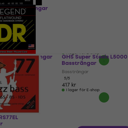
0FL-B Bassträngar
Rotosound RS77M
Bassträngar
Bassträngar
shop
4,5
/5
472,74 kr
med kod
MUZMUZ-25
668,14 kr
I lager för E-shop
 SFL-45 Bassträngar
GHS Super Steels L5000
Bassträngar
Bassträngar
kod
MUZMUZ-20
5
/5
417 kr
shop
I lager för E-shop
RS77EL
r