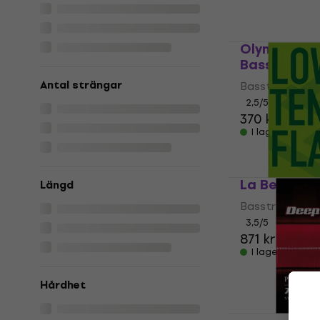
Olympia PF
Basstränga
Antal strängar
Bassträngar
2,5
/5
370 kr
I lager för E-
La Bella LT
Längd
Bassträngar
3,5
/5
871 kr
I lager för E-
Hårdhet