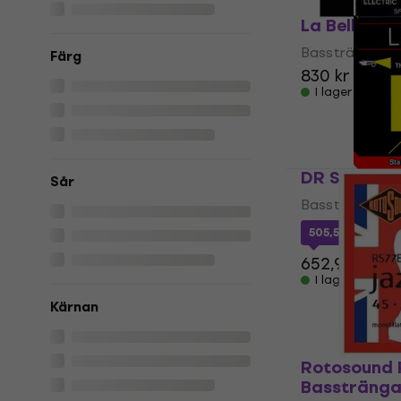
La Bella 76
Bassträngar
Färg
830 kr
I lager för E-
DR Strings
Sår
Bassträngar
505,52 kr
med 
652,96 kr
I lager för E-
Kärnan
Rotosound 
Basstränga