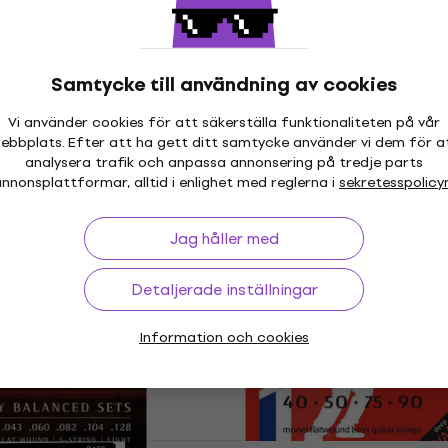
60FHB2 Bassträngar
La Bella LTF-4A Bassträ
Bassträngar
4,6
/5
644,52 kr
Samtycke till användning av cookies
kod
MUZMUZ-20
I lager för E-shop
Vi använder cookies för att säkerställa funktionaliteten på vår
shop
ebbplats. Efter att ha gett ditt samtycke använder vi dem för a
analysera trafik och anpassa annonsering på tredje parts
nnonsplattformar, alltid i enlighet med reglerna i
sekretesspolicy
ECB81-5SL
D'Addario ENR72 Basst
Mängdrabatt
r
Jag håller med
Bassträngar
480,66 kr
med kod
MUZMUZ-35
Detaljerade inställningar
759 kr
 kod
MUZMUZ-30
I lager för E-shop
Information och cookies
shop