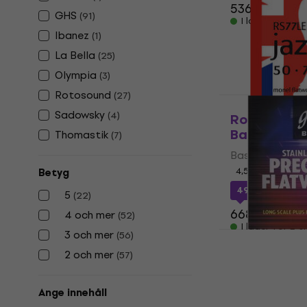
536,33 kr
GHS
(
91
)
I lager för E-
Ibanez
(
1
)
La Bella
(
25
)
Olympia
(
3
)
Rotosound
(
27
)
Sadowsky
(
4
)
Rotosound 
Basstränga
Thomastik
(
7
)
Bassträngar
4,5
/5
Betyg
491,58 kr
med 
5
(
22
)
668,14 kr
4 och mer
(
52
)
I lager för E-
GHS M3050
3 och mer
(
56
)
2 och mer
(
57
)
Bassträngar
4,7
/5
502,50 kr
Ange innehåll
I lager för E-