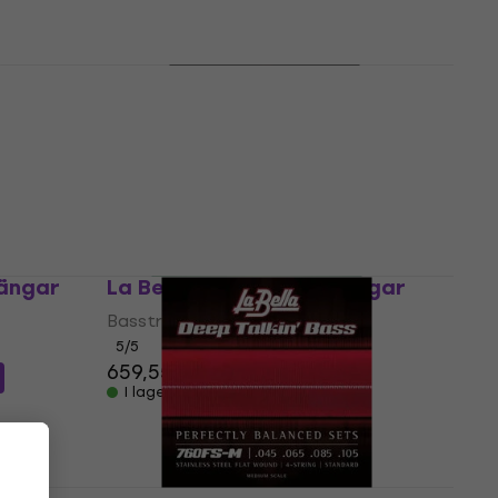
799 kr
I lager för E-shop
rängar
La Bella 760FS-S Bassträngar
Bassträngar
5
/5
619 kr
627 kr
I lager för E-shop
rängar
La Bella 767-6F Bassträngar
Bassträngar
5
/5
659,55 kr
I lager för E-shop