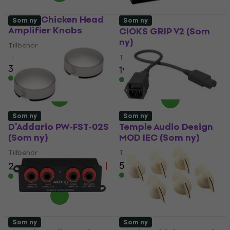
Fender Chicken Head
Som ny
Som ny
Amplifier Knobs
CIOKS GRIP V2 (Som
ny)
Tillbehör
4
/5
Tillbehör
389 kr
399 kr
199 kr
201,38 kr
I lager för E-shop
I lager för E-shop
Som ny
Som ny
D'Addario PW-FST-02S
Temple Audio Design
(Som ny)
MOD IEC (Som ny)
Tillbehör
Tillbehör
596 kr
634 kr
201 kr
250 kr
- 20 %
I lager för E-shop
I lager för E-shop
Som ny
Som ny