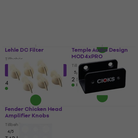
Tillbehör
Tillbehör
5
/5
194,60 kr
med kod
87,40 kr
MUZMUZ-35
I lager för E-shop
318,44 kr
I lager för E-shop
Lehle DC Filter
Temple Audio Design
MOD4xPRO
Tillbehör
Tillbehör
413,94 kr
med kod
5
/5
MUZMUZ-5
2 589 kr
449 kr
I lager för E-shop
I lager för E-shop
Fender Chicken Head
CIOKS Mini Grip
Amplifier Knobs
Tillbehör
Tillbehör
178,06 kr
med kod
4
/5
MUZMUZ-5