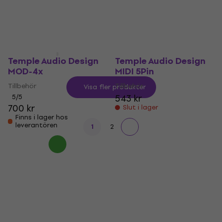
1 049 kr
På väg
288 kr
307 kr
I lager för E-shop
Temple Audio Design
Temple Audio Design
MOD-4x
MIDI 5Pin
Tillbehör
Tillbehör
Visa fler produkter
543 kr
5
/5
700 kr
Slut i lager
Finns i lager hos
leverantören
1
2