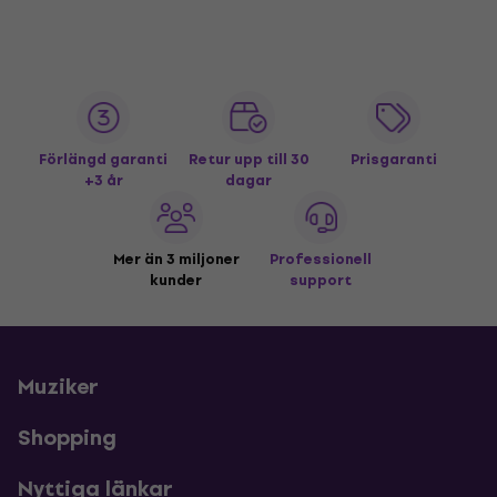
Förlängd garanti
Retur upp till 30
Prisgaranti
+3 år
dagar
Mer än 3 miljoner
Professionell
kunder
support
Muziker
Shopping
Nyttiga länkar