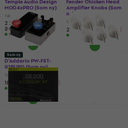
Temple Audio Design
Fender Chicken Head
MOD4xPRO (Som ny)
Amplifier Knobs (Som
ny)
Tillbehör
2 289 kr
Tillbehör
2 563,11 kr
- 11 %
254 kr
290 kr
- 12 %
I lager för E-shop
I lager för E-shop
Som ny
D'Addario PW-FST-
Fender Chicken Head
02BURD (Som ny)
Amplifier Knobs (Som
ny)
Tillbehör
Tillbehör
189 kr
250 kr
- 24 %
279 kr
304 kr
I lager för E-shop
- 8 %
I lager för E-shop
JHS Pedals Volture 9V
Voltage Sag Utility
Warwick ME-GE-200-
AK (Som ny)
Tillbehör
Tillbehör