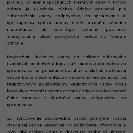
potreby vyriešenie spáchaných trestných činov. V tomto
ohľade je ukladanie týchto údajov potrebné pre
zabezpečenie osoby zodpovednej za spracovanie. K
sprístupneniu týchto údajov tretím stranám zásadne
nedochádza, ak neexistuje zákonná povinnosť
zverejňovania alebo poskytnutie neslúži na trestné
stíhanie.
Registrácia dotknutej osoby na základe dobrovoľne
uvedených osobných údajov slúži osobe zodpovednej za
spracovanie na ponúkanie obsahov a služieb dotknutej
osobe, ktoré môže vzhľadom na povahu veci ponúkať iba
registrovaným používateľom. Registrované osoby môžu
kedykoľvek zmeniť uvedené osobné údaje alebo ich nechať
úplne vymazať z databázy osoby zodpovednej za
spracovanie.
Za spracovanie zodpovedná osoba poskytne každej
dotknutej osobe kedykoľvek na požiadanie informácie o
tom, aké osobné údaje o dotknutej osobe sú uložené.