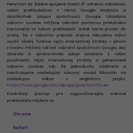
Nevytvorí sa žiadne spojenie medzi IP adresou odoslanou
vašim prehliadačom v rámci Google Analytics a
akýchkoľvek údajov spoločnosti Google. Ukladaniu
súborov cookies môžete zabrániť pomocou príslušného
nastavenia vo vašom prehliadači; avšak berte prosím do
úvahy, že v takomto prípade zrejme nebudete môcť
využiť všetky funkcie tejto internetovej stránky v plnom
rozsahu. Môžete taktiež zabrániť spoločnosti Google, aby
zbierala a spracovávala údaje súvisiace s vašim
používaním tejto internetovej stránky a generované
súbormi cookies tak, že jednoducho stiahnete a
nainštalujete nasledujúci zásuvný modul kliknutím na
nasledujúci odkaz v anglickom jazyku:
https://tools.google.com/dlpage/gaoptout?hl=en
Konkrétny postup pre najpoužívanejšie webové
prehliadače nájdete tu:
Chrome
Safari