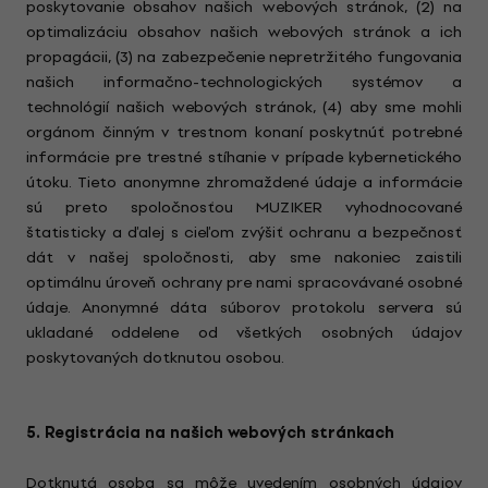
poskytovanie obsahov našich webových stránok, (2) na
optimalizáciu obsahov našich webových stránok a ich
propagácii, (3) na zabezpečenie nepretržitého fungovania
našich informačno-technologických systémov a
technológií našich webových stránok, (4) aby sme mohli
orgánom činným v trestnom konaní poskytnúť potrebné
informácie pre trestné stíhanie v prípade kybernetického
útoku. Tieto anonymne zhromaždené údaje a informácie
sú preto spoločnosťou MUZIKER vyhodnocované
štatisticky a ďalej s cieľom zvýšiť ochranu a bezpečnosť
dát v našej spoločnosti, aby sme nakoniec zaistili
optimálnu úroveň ochrany pre nami spracovávané osobné
údaje. Anonymné dáta súborov protokolu servera sú
ukladané oddelene od všetkých osobných údajov
poskytovaných dotknutou osobou.
5. Registrácia na našich webových stránkach
Dotknutá osoba sa môže uvedením osobných údajov