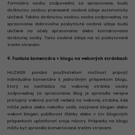
formulára osobu zodpovednú za spracovanie, budú
dotknutou osobou prenesené osobné údaje automaticky
uložené. Takéto dotknutou osobou osobe zodpovednej za
spracovanie dobrovoľne poskytnuté osobné údaje budú
uložené na účely spracovania alebo kontaktovania
dotknutej osoby. Tieto osobné údaje nie sú poskytované
tretím stranám.
9. Funkcia komentára v blogu na webových stránkach
MUZIKER ponúka používateľom možnosť pripojiť
individuálne komentáre k jednotlivým príspevkom blogu,
ktorý sa nachádza na webovej stránke osoby
zodpovednej za spracovanie. Blog je spravidla verejne
prístupný webový portál vedený na webovej stránke, kde
môže jedna alebo niekoľko osôb, nazývané blogeri alebo
weboví blogeri, publikovať články alebo v tzv. blogových
príspevkoch uplatňovať svoje názory. Príspevky na blogu
môžu byť spravidla komentované tretími stranami.