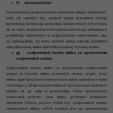
f) anonymizácia
Anonymizácia je spracovanie osobných údajov spôsobom,
kedy už nemôžu byť osobné údaje priradené určitej
špecifickej dotknutej osobe bez dodatočných informácií,
ak sa tieto dodatočné informácie uchovávajú oddelene a
podliehajú technickým a organizačným opatreniam, aby
sa zabezpečilo, že tieto osobné údaje nebudú pridelené
identifikovanej alebo identifikovateľnej fyzickej osobe.
g) zodpovedná osoba alebo za spracovanie
zodpovedná osoba
Zodpovedná osoba alebo za spracovanie zodpovedná
osoba je fyzická alebo právnická osoba, orgán, úrad
alebo agentúra, ktorá samostatne alebo spoločne s inými
rozhoduje o účele a prostriedkoch spracovania osobných
údajov. Ak sú ciele a prostriedky tohto spracovania
stanovené právom Únie alebo právnymi predpismi
členských štátov, potom môže byť zodpovedná osoba
vymenovaná alebo určité kritériá pre jej vymenovanie