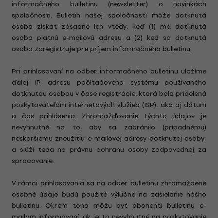
informačného bulletinu (newsletter) o novinkách
spoločnosti. Bulletin našej spoločnosti môže dotknutá
osoba získať zásadne len vtedy, keď (1) má dotknutá
osoba platnú e-mailovú adresu a (2) keď sa dotknutá
osoba zaregistruje pre príjem informačného bulletinu.
Pri prihlasovaní na odber informačného bulletinu uložíme
ďalej IP adresu počítačového systému používaného
dotknutou osobou v čase registrácie, ktorá bola pridelená
poskytovateľom internetových služieb (ISP), ako aj dátum
a čas prihlásenia. Zhromažďovanie týchto údajov je
nevyhnutné na to, aby sa zabránilo (prípadnému)
neskoršiemu zneužitiu e-mailovej adresy dotknutej osoby,
a slúži teda na právnu ochranu osoby zodpovednej za
spracovanie.
V rámci prihlasovania sa na odber bulletinu zhromaždené
osobné údaje budú použité výlučne na zasielanie nášho
bulletinu. Okrem toho môžu byť abonenti bulletinu e-
mailom informovaní, ak je to nevyhnutné na poskytovanie