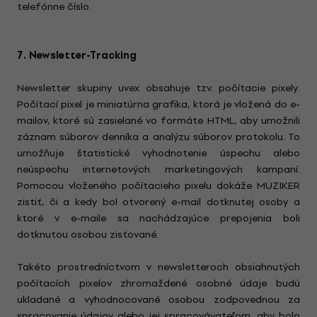
telefónne číslo.
7. Newsletter-Tracking
Newsletter skupiny uvex obsahuje tzv. počítacie pixely.
Počítací pixel je miniatúrna grafika, ktorá je vložená do e-
mailov, ktoré sú zasielané vo formáte HTML, aby umožnili
záznam súborov denníka a analýzu súborov protokolu. To
umožňuje štatistické vyhodnotenie úspechu alebo
neúspechu internetových marketingových kampaní.
Pomocou vloženého počítacieho pixelu dokáže MUZIKER
zistiť, či a kedy bol otvorený e-mail dotknutej osoby a
ktoré v e-maile sa nachádzajúce prepojenia boli
dotknutou osobou zisťované.
Takéto prostredníctvom v newsletteroch obsiahnutých
počítacích pixelov zhromaždené osobné údaje budú
ukladané a vyhodnocované osobou zodpovednou za
spracovanie údajov alebo jej spracovávateľom, aby bolo