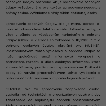
osobných údajov potrebné. Ak je spracovanie osobných
údajov vyžadované a pre takéto spracovanie neexistuje
právny základ, vyžiadame si vždy súhlas dotknutej osoby.
Spracovanie osobných údajov, ako je meno, adresa, e-
mailová adresa alebo telefónne číslo dotknutej osoby, je
vždy v súlade so všeobecným nariadením o ochrane
údajov (GDPR) a v súlade so zákonom č. 18/2018 Z. z. o
ochrane osobných údajov, platnými pre MUZIKER.
Prostredníctvom tohto vyhlásenia o ochrane údajov sa
naša spoločnosť snaží informovať verejnosť o
charaktere, rozsahu a účele osobných informácií, ktoré
zhromažďujeme, používame a spracovávame. Dotknuté
osoby sú navyše prostredníctvom tohto vyhlásenia o
ochrane dát informované o im prislúchajúcich právach.
MUZIKER, ako za spracovanie zodpovedná osoba,
zaviedla rad technických a organizačných opatrení, aby
zabezpečila čo najúplnejšiu ochranu prostredníctvom
týchto webových stránok spracovávaných osobných