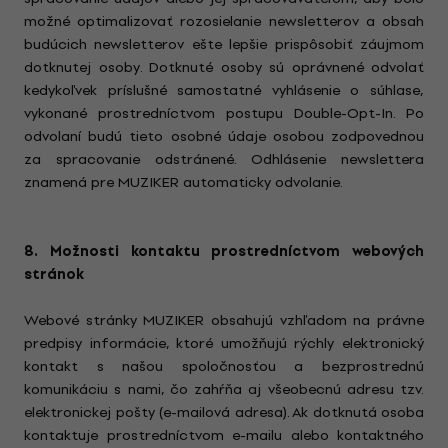
možné optimalizovať rozosielanie newsletterov a obsah
budúcich newsletterov ešte lepšie prispôsobiť záujmom
dotknutej osoby. Dotknuté osoby sú oprávnené odvolať
kedykoľvek príslušné samostatné vyhlásenie o súhlase,
vykonané prostredníctvom postupu Double-Opt-In. Po
odvolaní budú tieto osobné údaje osobou zodpovednou
za spracovanie odstránené. Odhlásenie newslettera
znamená pre MUZIKER automaticky odvolanie.
8. Možnosti kontaktu prostredníctvom webových
stránok
Webové stránky MUZIKER obsahujú vzhľadom na právne
predpisy informácie, ktoré umožňujú rýchly elektronický
kontakt s našou spoločnosťou a bezprostrednú
komunikáciu s nami, čo zahŕňa aj všeobecnú adresu tzv.
elektronickej pošty (e-mailová adresa). Ak dotknutá osoba
kontaktuje prostredníctvom e-mailu alebo kontaktného