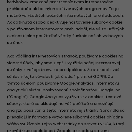
kedykoľvek zmazané prostredníctvom internetového
prehliadača alebo iných softvérových programov. To je
možné vo všetkých bežných internetových prehliadačoch.
Ak dotknutá osoba deaktivuje nastavenie súborov cookie
v používanom internetovom prehliadači, nie sú za určitých
okolností plne použiteľné všetky funkcie našich webových
stránok.
Ako väčšina internetových stránok, používame cookies na
viaceré účely, aby sme zlepšili využitie našej internetovej
stránky z vašej strany, za predpokladu, že ste udelili váš
súhlas v tejto súvislosti (čl. 6 ods. 1 písm. a) GDPR). Za
týmto účelom používame Google Analytics, internetovú
analytickú službu poskytovanú spoločnosťou Google Inc.
(“Google”). Google Analytics využíva tzv. cookies, textové
súbory, ktoré sa ukladajú na váš počítač a umožňujú
analýzu používania tejto internetovej stránky. Spravidla sa
prenášajú informácie vytvorené súbormi cookies ohľadne
vášho využívania tejto webstránky do serveru v USA, ktorý
prevádzkuje spoločnosť Google a ukladajú sa tam.