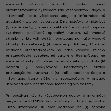
webových stránok dotknutou osobou alebo
automatizovaným systémom rad všeobecných údajov a
informácií. Tieto všeobecné údaje a informácie sú
ukladané v tzv. logfiles servera. Zhromažďované môžu byť
(1) používané typy a verzie prehliadačov, (2) pristupujúcim
systémom používaný operačný systém, (3) webové
stránky, z ktorých systém pristupuje na naše webové
stránky (tzv. referrer), (4) webové podstránky, ktoré sú
ovládané prostredníctvom na naše webové stránky
pristupujúceho systému, (5) dátum a čas prístupu na
webové stránky, (6) adresa internetového protokolu (IP
adresa), (7) poskytovateľ internetových služieb
pristupujúceho systému a (8) ďalšie podobné údaje a
informácie, ktoré slúžia na zabezpečenie v prípade
útokov na naše informačno-technologické systémy.
Pri používaní týchto všeobecných údajov a informácií
nevyvodzuje MUZIKER žiadne závery o dotknutej osobe.
Tieto informácie sú skôr potrebné na (1) správne