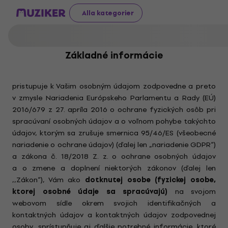
Alla kategorier
Základné informácie
pristupuje k Vašim osobným údajom zodpovedne a preto
v zmysle Nariadenia Európskeho Parlamentu a Rady (EÚ)
2016/679 z 27. apríla 2016 o ochrane fyzických osôb pri
spracúvaní osobných údajov a o voľnom pohybe takýchto
údajov, ktorým sa zrušuje smernica 95/46/ES (všeobecné
nariadenie o ochrane údajov) (ďalej len „nariadenie GDPR“)
a zákona č. 18/2018 Z. z. o ochrane osobných údajov
a o zmene a doplnení niektorých zákonov (ďalej len
,,Zákon“), Vám ako
dotknutej osobe (fyzickej osobe,
ktorej osobné údaje sa spracúvajú)
na svojom
webovom sídle okrem svojich identifikačných a
kontaktných údajov a kontaktných údajov zodpovednej
osoby, sprístupňuje aj ďalšie potrebné informácie, ktoré