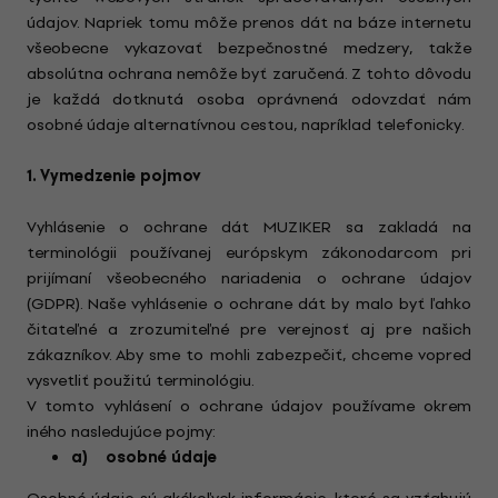
údajov. Napriek tomu môže prenos dát na báze internetu
všeobecne vykazovať bezpečnostné medzery, takže
absolútna ochrana nemôže byť zaručená. Z tohto dôvodu
je každá dotknutá osoba oprávnená odovzdať nám
osobné údaje alternatívnou cestou, napríklad telefonicky.
1. Vymedzenie pojmov
Vyhlásenie o ochrane dát MUZIKER sa zakladá na
terminológii používanej európskym zákonodarcom pri
prijímaní všeobecného nariadenia o ochrane údajov
(GDPR). Naše vyhlásenie o ochrane dát by malo byť ľahko
čitateľné a zrozumiteľné pre verejnosť aj pre našich
zákazníkov. Aby sme to mohli zabezpečiť, chceme vopred
vysvetliť použitú terminológiu.
V tomto vyhlásení o ochrane údajov používame okrem
iného nasledujúce pojmy:
a) osobné údaje