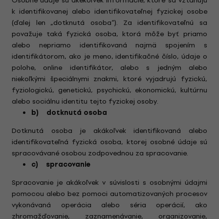
Osobné údaje sú akékoľvek informácie, ktoré sa vzťahujú
k identifikovanej alebo identifikovateľnej fyzickej osobe
(ďalej len „dotknutá osoba“). Za identifikovateľnú sa
považuje taká fyzická osoba, ktorá môže byť priamo
alebo nepriamo identifikovaná najmä spojením s
identifikátorom, ako je meno, identifikačné číslo, údaje o
polohe, online identifikátor, alebo s jedným alebo
niekoľkými špeciálnymi znakmi, ktoré vyjadrujú fyzickú,
fyziologickú, genetickú, psychickú, ekonomickú, kultúrnu
alebo sociálnu identitu tejto fyzickej osoby.
b) dotknutá osoba
Dotknutá osoba je akákoľvek identifikovaná alebo
identifikovateľná fyzická osoba, ktorej osobné údaje sú
spracovávané osobou zodpovednou za spracovanie.
c) spracovanie
Spracovanie je akákoľvek v súvislosti s osobnými údajmi
pomocou alebo bez pomoci automatizovaných procesov
vykonávaná operácia alebo séria operácií, ako
zhromažďovanie, zaznamenávanie, organizovanie,