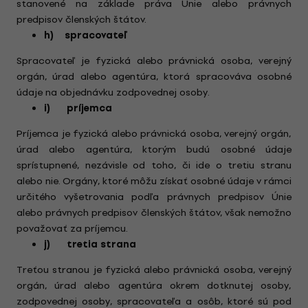
stanovené na základe práva Únie alebo právnych
predpisov členských štátov.
h) spracovateľ
Spracovateľ je fyzická alebo právnická osoba, verejný
orgán, úrad alebo agentúra, ktorá spracováva osobné
údaje na objednávku zodpovednej osoby.
i) príjemca
Príjemca je fyzická alebo právnická osoba, verejný orgán,
úrad alebo agentúra, ktorým budú osobné údaje
sprístupnené, nezávisle od toho, či ide o tretiu stranu
alebo nie. Orgány, ktoré môžu získať osobné údaje v rámci
určitého vyšetrovania podľa právnych predpisov Únie
alebo právnych predpisov členských štátov, však nemožno
považovať za príjemcu.
j) tretia strana
Treťou stranou je fyzická alebo právnická osoba, verejný
orgán, úrad alebo agentúra okrem dotknutej osoby,
zodpovednej osoby, spracovateľa a osôb, ktoré sú pod