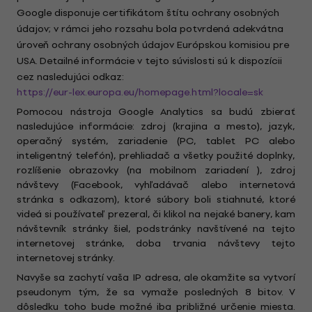
Google disponuje certifikátom štítu ochrany osobných
údajov; v rámci jeho rozsahu bola potvrdená adekvátna
úroveň ochrany osobných údajov Európskou komisiou pre
USA. Detailné informácie v tejto súvislosti sú k dispozícii
cez nasledujúci odkaz:
https://eur-lex.europa.eu/homepage.html?locale=sk
Pomocou nástroja Google Analytics sa budú zbierať
nasledujúce informácie: zdroj (krajina a mesto), jazyk,
operačný systém, zariadenie (PC, tablet PC alebo
inteligentný telefón), prehliadač a všetky použité doplnky,
rozlíšenie obrazovky (na mobilnom zariadení ), zdroj
návštevy (Facebook, vyhľadávač alebo internetová
stránka s odkazom), ktoré súbory boli stiahnuté, ktoré
videá si používateľ prezeral, či klikol na nejaké banery, kam
návštevník stránky šiel, podstránky navštívené na tejto
internetovej stránke, doba trvania návštevy tejto
internetovej stránky.
Navyše sa zachytí vaša IP adresa, ale okamžite sa vytvorí
pseudonym tým, že sa vymaže posledných 8 bitov. V
dôsledku toho bude možné iba približné určenie miesta.