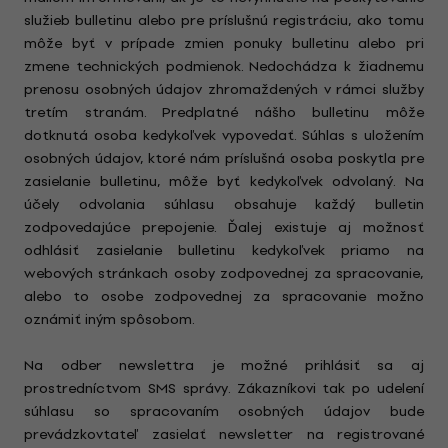
služieb bulletinu alebo pre príslušnú registráciu, ako tomu
môže byť v prípade zmien ponuky bulletinu alebo pri
zmene technických podmienok. Nedochádza k žiadnemu
prenosu osobných údajov zhromaždených v rámci služby
tretím stranám. Predplatné nášho bulletinu môže
dotknutá osoba kedykoľvek vypovedať. Súhlas s uložením
osobných údajov, ktoré nám príslušná osoba poskytla pre
zasielanie bulletinu, môže byť kedykoľvek odvolaný. Na
účely odvolania súhlasu obsahuje každý bulletin
zodpovedajúce prepojenie. Ďalej existuje aj možnosť
odhlásiť zasielanie bulletinu kedykoľvek priamo na
webových stránkach osoby zodpovednej za spracovanie,
alebo to osobe zodpovednej za spracovanie možno
oznámiť iným spôsobom.
Na odber newslettra je možné prihlásiť sa aj
prostredníctvom SMS správy. Zákazníkovi tak po udelení
súhlasu so spracovaním osobných údajov bude
prevádzkovtateľ zasielať newsletter na registrované