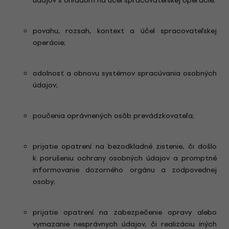
údajov s ohľadom na účel spracovateľskej operácie;
povahu, rozsah, kontext a účel spracovateľskej
operácie;
odolnosť a obnovu systémov spracúvania osobných
údajov;
poučenia oprávnených osôb prevádzkovateľa;
prijatie opatrení na bezodkladné zistenie, či došlo
k porušeniu ochrany osobných údajov a promptné
informovanie dozorného orgánu a zodpovednej
osoby;
prijatie opatrení na zabezpečenie opravy alebo
vymazanie nesprávnych údajov, či realizáciu iných