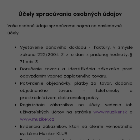
Účely spracúvania osobných údajov
Vaše osobné údaje spracúvame najmä na nasledovné
účely:
Vystavenie daňového dokladu - faktúry, v zmysle
zákona 222/2004 Z. z. o dani z pridanej hodnoty, §
71 ods. 3
Doručenie tovaru a identifikácia zákazníka pred
odovzdaním vopred zaplateného tovaru.
Potvrdenie objednávky, platby za tovar, dodania
objednaného tovaru - telefonicky a
prostredníctvom elektronickej pošty.
Registrácia zákazníkov na účely vedenia ich
užívateľských účtov na stránke
www.muziker.sk
a
www.muziker.cz
Evidencia zákazníkov, ktorí sú členmi vernostného
systému Muziker KLUB