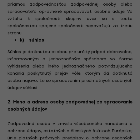
priamou zodpovednosťou zodpovednej osoby alebo
spracovateľa oprávnené spracovávať osobné údaje. Vo
vzťahu k spoločnosti skupiny uvex sa s touto
spoločnosťou spojené spoločnosti nepovažujú za tretiu
stranu.
k) súhlas
Súhlas je dotknutou osobou pre určitý prípad dobrovoľne,
informovaným a jednoznačným spôsobom vo forme
vyhlásenia alebo iného jednoznačného potvrdzujúceho
konania poskytnutý prejav vôle, ktorým dá dotknutá
osoba najavo, že so spracovaním predmetných osobných
údajov súhlasí.
2. Meno a adresa osoby zodpovednej za spracovanie
osobných údajov
Zodpovedná osoba v zmysle všeobecného nariadenia o
ochrane údajov, ostatných v členských štátoch Európskej
únie platných právnych predpisov o ochrane osobných