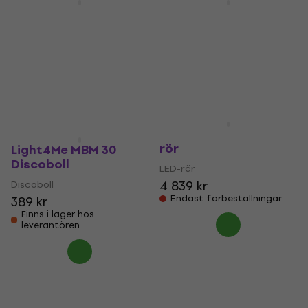
Light4Me MBM 40
Light4Me MBM 20
Discoboll
Discoboll
Discoboll
Discoboll
543 kr
279 kr
Finns i lager hos
Finns i lager hos
leverantören
leverantören
SDJ J-TUBEX1 BT LED-
rör
Light4Me MBM 30
Discoboll
LED-rör
4 839 kr
Discoboll
Endast förbeställningar
389 kr
Finns i lager hos
leverantören