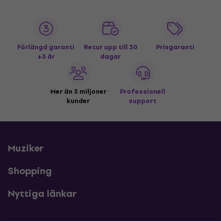
Förlängd garanti
Retur upp till 30
Prisgaranti
+3 år
dagar
Mer än 3 miljoner
Professionell
kunder
support
Muziker
Shopping
Nyttiga länkar