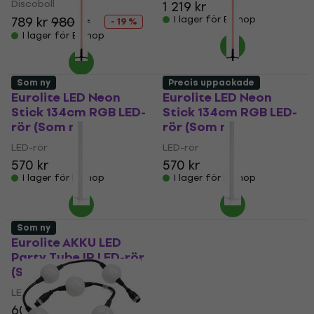
Discoboll
1 219 kr
789 kr
980 kr
I lager för E-shop
- 19 %
I lager för E-shop
Som ny
Precis uppackade
Eurolite LED Neon
Eurolite LED Neon
Stick 134cm RGB LED-
Stick 134cm RGB LED-
rör (Som ny)
rör (Som ny)
LED-rör
LED-rör
570 kr
570 kr
I lager för E-shop
I lager för E-shop
Som ny
Eurolite AKKU LED
Eurolite LED Party
Party Tube IR LED-rör
Tube IR LED-rör
(Som ny)
(Precis uppackade)
LED-rör
LED-rör
603 kr
628 kr
503 kr
594 kr
- 15 %