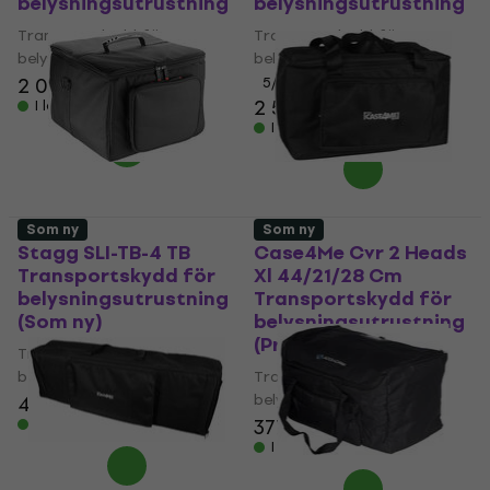
belysningsutrustning
belysningsutrustning
Transportskydd för
Transportskydd för
belysningsutrustning
belysningsutrustning
2 039 kr
5
/5
2 599 kr
2 629 kr
I lager för E-shop
I lager för E-shop
Som ny
Som ny
Stagg SLI-TB-4 TB
Case4Me Cvr 2 Heads
Transportskydd för
Xl 44/21/28 Cm
belysningsutrustning
Transportskydd för
(Som ny)
belysningsutrustning
(Precis uppackade)
Transportskydd för
belysningsutrustning
Transportskydd för
belysningsutrustning
495 kr
377 kr
I lager för E-shop
I lager för E-shop