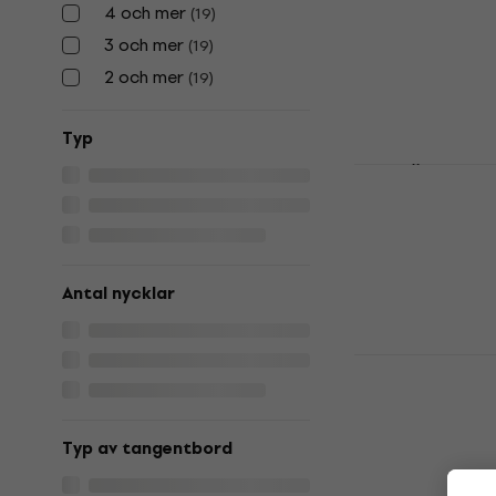
Organ
4 och mer
(
19
)
Digital Organ
3 och mer
(
19
)
5
/5
2 och mer
(
19
)
21 775,66 kr
me
26 996,61 kr
Typ
I lager för E-
Yamaha YC7
Digital Organ
5
/5
24 919 kr
Endast förbes
Antal nycklar
Viscount Ca
Digital Or
Digital Organ
Typ av tangentbord
4,9
/5
40 129 kr
På väg