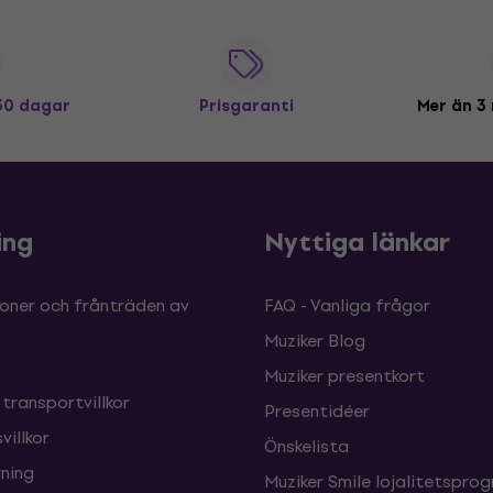
 30 dagar
Prisgaranti
Mer än 3 
ing
Nyttiga länkar
oner och frånträden av
FAQ - Vanliga frågor
Muziker Blog
Muziker presentkort
 transportvillkor
Presentidéer
villkor
Önskelista
ning
Muziker Smile lojalitetspro