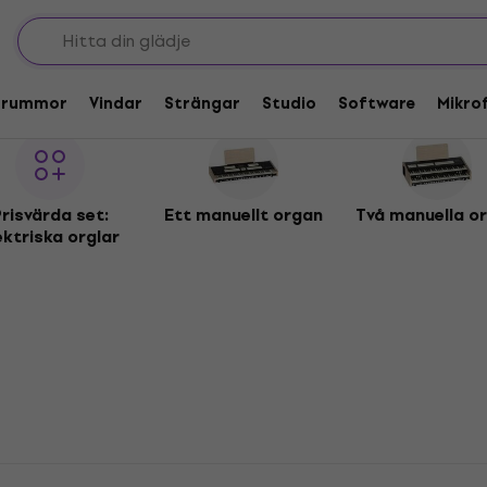
Trummor
Vindar
Strängar
Studio
Software
Mikro
risvärda set:
Ett manuellt organ
Två manuella o
ektriska orglar