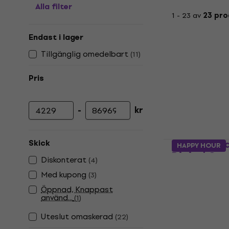
Alla filter
1 - 23 av
23 pro
Endast i lager
Tillgänglig omedelbart
(
11
)
Pris
-
kr
Lägsta pris
Högsta pris
Viscount Ca
Skick
HAPPY HOUR
Digital Or
Diskonterat
(
4
)
Digital Organ
Med kupong
(
3
)
4,7
/5
Öppnad, Knappast
18 235,20 kr
använd...
(
1
)
I lager för E-
Uteslut omaskerad
(
22
)