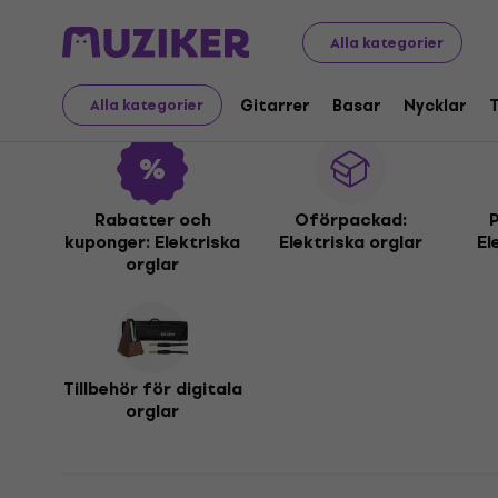
Musikinstrument
Nycklar
Elektriska orglar
Alla kategorier
Elektriska orglar
Gitarrer
Basar
Nycklar
Alla kategorier
Rabatter och
Oförpackad:
P
kuponger: Elektriska
Elektriska orglar
El
orglar
Tillbehör för digitala
orglar