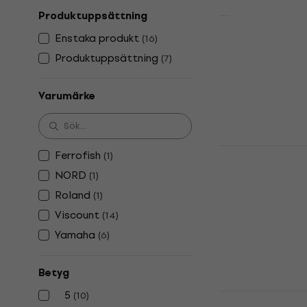
Produktuppsättning
Enstaka produkt
Viscount L
(
16
)
Digital Or
Produktuppsättning
(
7
)
Digital Organ
5
/5
Varumärke
16 407,31 kr
I lager för E-
Yamaha YC6
Ferrofish
(
1
)
Digital Organ
NORD
(
1
)
5
/5
Roland
(
1
)
21 837,08 kr
me
Viscount
(
14
)
24 283,44 kr
Yamaha
(
6
)
I lager för E-
Betyg
5
Yamaha YC6
(
10
)