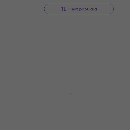
Mest populära
HAPPY HOUR
 Plus
HAPPY HOUR
Viscount Cantorum Uno Plus
Digital Organ
Digital Organ
4,9
/5
27 299,08 kr
I lager för E-shop