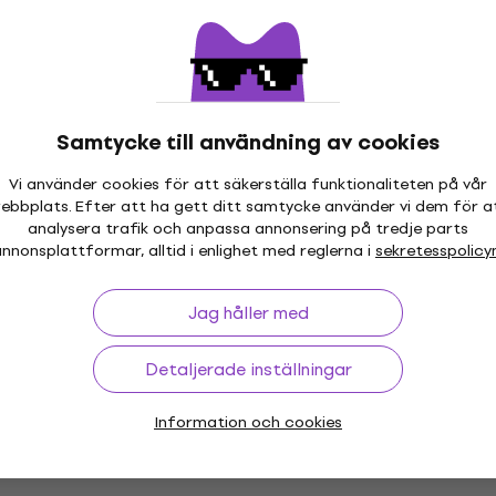
egend ONE 73
Viscount DOMUS S4 Digi
gan
Organ Light Laminated
Digital Organ
Samtycke till användning av cookies
5
/5
70 819 kr
Vi använder cookies för att säkerställa funktionaliteten på vår
tällningar
Endast förbeställningar
ebbplats. Efter att ha gett ditt samtycke använder vi dem för a
analysera trafik och anpassa annonsering på tredje parts
mus 4 Digital
Viscount Cantorum Duo P
nnonsplattformar, alltid i enlighet med reglerna i
sekretesspolicy
t Oak
W Digital Organ
Digital Organ
Jag håller med
4,9
/5
38 439 kr
tällningar
Detaljerade inställningar
Endast förbeställningar
Information och cookies