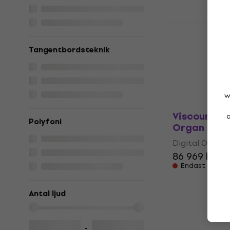
Viscount L
Digital Or
Tangentbordsteknik
Digital Organ
5
/5
19 652,28 kr
Endast förbes
w
Viscount Do
a
Polyfoni
Organ Ligh
Digital Organ
86 969 kr
Endast förbes
Antal ljud
-