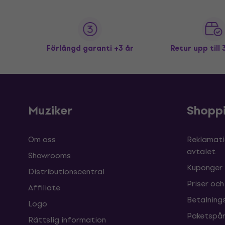
Förlängd garanti +3 år
Retur upp till
Muziker
Shopp
Om oss
Reklamati
avtalet
Showrooms
Kuponger
Distributionscentral
Priser och
Affiliate
Betalnings
Logo
Paketspår
Rättslig information