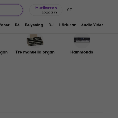
Presentidéer
FAQ
Muziker Blog
Muzikerzon
SE
Logga in
foner
PA
Belysning
DJ
Hörlurar
Audio Video
Till
rgan
Tre manuella organ
Hammonds