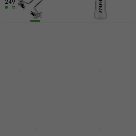
249 kr
I lager för E-shop
DW SM2224 Bass
Tama TAMB001 (Som
Drum Spurs (Som ny)
ny)
Trumtillbehör
Trumtillbehör
900 kr
910 kr
174 kr
185 kr
I lager för E-shop
I lager för E-shop
Meinl SB506
Tama Accessory Tray
Trumtillbehör
Trumtillbehör
5
/5
5
/5
52,40 kr
764 kr
På väg
På väg
Tama BLLJ
Tama Pad Set Iso-