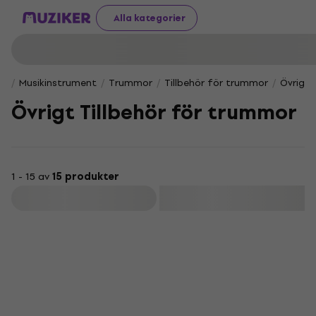
Alla kategorier
Musikinstrument
Trummor
Tillbehör för trummor
Övrigt 
Övrigt Tillbehör för trummor
1 - 15 av
15 produkter
Filtrera
Mängdrabatt