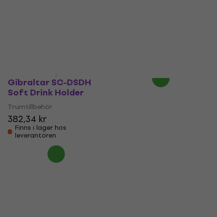
Base Sound
Trumtillbehör
Reduction Pads
4
/5
455 kr
Trumtillbehör
Finns i lager hos
1 070,55 kr
leverantören
Finns i lager hos
leverantören
Gibraltar SC-DSDH
Soft Drink Holder
Trumtillbehör
382,34 kr
Finns i lager hos
leverantören