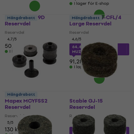
I lager för E-shop
Dixon PSYV-19D
Gibraltar SC-CFL/4
Mängdrabatt
Mängdrabatt
Reservdel
Large Reservdel
Reservdel
Reservdel
4,7
/5
4,6
/5
50,10 kr
64,45 kr
med kod
I lager för E-shop
MUZMUZ-25
91,28 kr
I lager för E-shop
Mängdrabatt
Mapex MCYFSS2
Stable GJ-15
Reservdel
Reservdel
Reservdel
Reservdel
5
/5
4,2
/5
130 kr
16,22 kr
med kod