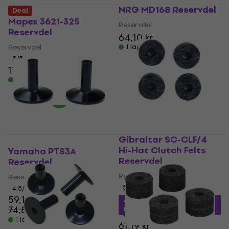
NRG MD168 Reservdel
Deal
Mapex 3621-325
Reservdel
Reservdel
64,10 kr
Reservdel
I lager för E-shop
5
/5
17,80 kr
20,30 kr
I lager för E-shop
Gibraltar SC-CLF/4
Hi-Hat Clutch Felts
Yamaha PTS3A
Reservdel
Reservdel
Reservdel
Reservdel
5
/5
4,5
/5
59,10 kr
44,68 kr
med kod
74,80 kr
MUZMUZ-25
- 21 %
I lager för E-shop
61,19 kr