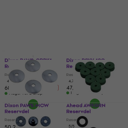
Reservdel
Reservdel
Reservdel
Reservdel
58,20 kr
5
/5
127 kr
I lager för E-shop
I lager för E-shop
Dixon PAWS-ORPK1
Dixon PSYV-19C
Reservdel
Reservdel
Reservdel
Reservdel
4
/5
4,7
/5
47,40 kr
68,90 kr
81 kr
- 15 %
I lager för E-shop
I lager för E-shop
Dixon PAWS-MCW
Ahead AWFGRN
Reservdel
Reservdel
Reservdel
Reservdel
50,20 kr
51 kr
5
/5