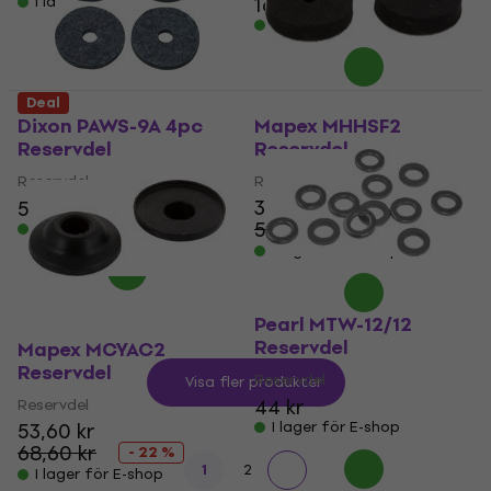
163 kr
I lager för E-shop
I lager för E-shop
Deal
Dixon PAWS-9A 4pc
Mapex MHHSF2
Reservdel
Reservdel
Reservdel
Reservdel
39,10 kr
57 kr
50,70 kr
I lager för E-shop
- 23 %
I lager för E-shop
Pearl MTW-12/12
Reservdel
Mapex MCYAC2
Reservdel
Reservdel
Visa fler produkter
44 kr
Reservdel
53,60 kr
I lager för E-shop
68,60 kr
- 22 %
1
2
I lager för E-shop