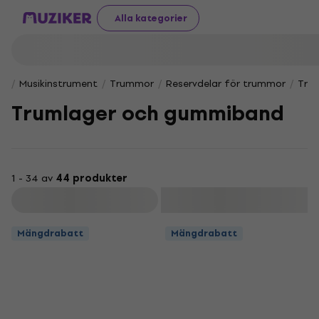
Alla kategorier
Musikinstrument
Trummor
Reservdelar för trummor
Tru
Trumlager och gummiband
1 - 34 av
44 produkter
Filtrera
Mängdrabatt
Mängdrabatt