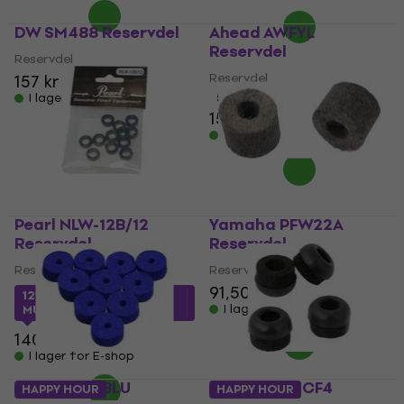
DW SM488 Reservdel
Ahead AWFYL
Reservdel
Reservdel
Reservdel
157 kr
163 kr
I lager för E-shop
5
/5
153 kr
I lager för E-shop
Pearl NLW-12B/12
Yamaha PFW22A
Reservdel
Reservdel
Reservdel
Reservdel
91,50 kr
121,68 kr
med kod
I lager för E-shop
MUZMUZ-10
140 kr
I lager för E-shop
Ahead AWFBLU
Mapex MHHCF4
HAPPY HOUR
HAPPY HOUR