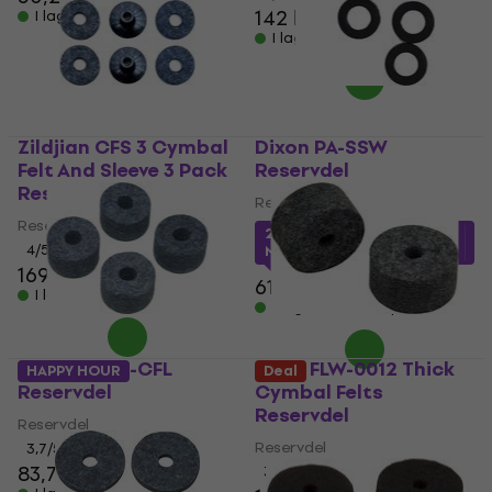
142 kr
I lager för E-shop
I lager för E-shop
Zildjian CFS 3 Cymbal
Dixon PA-SSW
Felt And Sleeve 3 Pack
Reservdel
Reservdel
Reservdel
Reservdel
29,45 kr
med kod
4
/5
MUZMUZ-50
169 kr
61,90 kr
I lager för E-shop
I lager för E-shop
Dixon PAWS-CFL
Pearl FLW-0012 Thick
HAPPY HOUR
Deal
Reservdel
Cymbal Felts
Reservdel
Reservdel
Reservdel
3,7
/5
83,70 kr
85,40 kr
3
/5