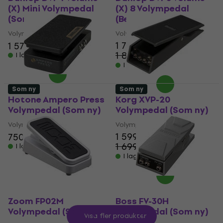
(X) Mini Volympedal
(X) 8 Volympedal
(Som ny)
(Begagnad)
Volympedal
Volympedal
1 719 kr
1 579 kr
1 616,33 kr
1 839 kr
I lager för E-shop
- 7 %
I lager för E-shop
Som ny
Som ny
Hotone Ampero Press
Korg XVP-20
Volympedal (Som ny)
Volympedal (Som ny)
Volympedal
Volympedal
1 599 kr
750 kr
1 699 kr
I lager för E-shop
- 6 %
I lager för E-shop
Zoom FP02M
Boss FV-30H
Volympedal (Som ny)
Volympedal (Som ny)
Visa fler produkter