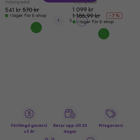
Volympedal
Volympedal
1 099 kr
541 kr
570 kr
1 186,99 kr
I lager för E-shop
- 7 %
1
2
I lager för E-shop
Förlängd garanti
Retur upp till 30
Prisgaranti
+3 år
dagar