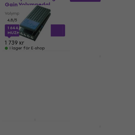
Gain Volympedal
Volympedal
Volympedal
Volympedal
4,8
/5
4,4
/5
666,36 kr
1 644,52 kr
med kod
I lager för E-shop
MUZMUZ-5
1 739 kr
I lager för E-shop
Boss FV-50H
HAPPY HOUR
Volympedal
Walrus Audio Canvas
Volympedal
Volympedal
4,8
/5
Volympedal
949 kr
3 499 kr
I lager för E-shop
I lager för E-shop
Boss FV-30H
Volympedal
Hotone Wong Press