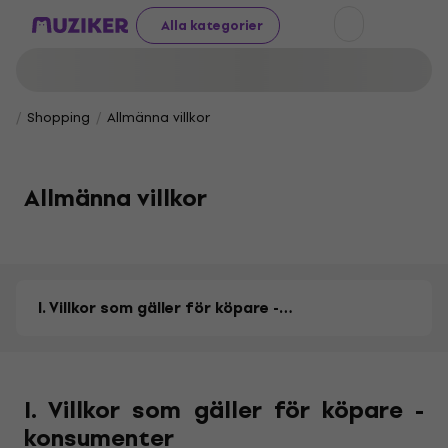
Alla kategorier
Shopping
Allmänna villkor
Allmänna villkor
I. Villkor som gäller för köpare -
konsumenter
I. Villkor som gäller för köpare -
konsumenter