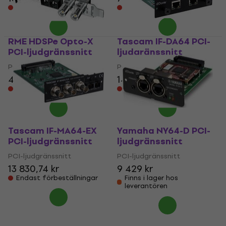
Endast förbeställningar
Endast förbeställningar
RME HDSPe Opto-X
Tascam IF-DA64 PCI-
PCI-ljudgränssnitt
ljudgränssnitt
PCI-ljudgränssnitt
PCI-ljudgränssnitt
4 075,62 kr
14 171,30 kr
Endast förbeställningar
Endast förbeställningar
Tascam IF-MA64-EX
Yamaha NY64-D PCI-
PCI-ljudgränssnitt
ljudgränssnitt
PCI-ljudgränssnitt
PCI-ljudgränssnitt
13 830,74 kr
9 429 kr
Endast förbeställningar
Finns i lager hos
leverantören