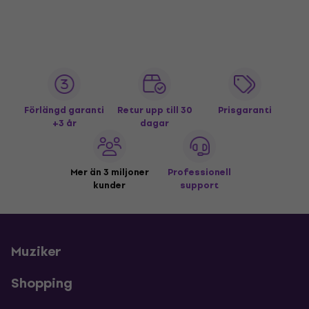
Förlängd garanti
Retur upp till 30
Prisgaranti
+3 år
dagar
Mer än 3 miljoner
Professionell
kunder
support
Muziker
Shopping