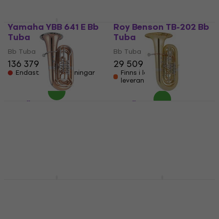
Yamaha YBB 641 E Bb
Roy Benson TB-202 Bb
Tuba
Tuba
Bb Tuba
Bb Tuba
136 379 kr
29 509 kr
Endast förbeställningar
Finns i lager hos
leverantören
V. F. Červený CBB 683-
V. F. Červený CBB 671-
4 Bb Tuba
4G Bb Tuba
Bb Tuba
Bb Tuba
69 299 kr
67 559 kr
Endast förbeställningar
Endast förbeställningar
Yamaha YBB 621 Bb
Yamaha YBB 321 S Bb
Tuba
Tuba
Bb Tuba
Bb Tuba