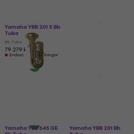
138 169 kr
90 829 kr
Endast förbeställningar
Endast förbeställningar
Yamaha YBB 201 S Bb
Yamaha YBB 105 Bb
Tuba
Tuba
Bb Tuba
Bb Tuba
79 279 kr
44 930,70 kr
Endast förbeställningar
Endast förbeställningar
Roy Benson TB-312B
Yamaha YBB 321 Bb
Bb Tuba
Tuba
Bb Tuba
Bb Tuba
35 809 kr
74 769 kr
Finns i lager hos
Endast förbeställningar
leverantören
Yamaha YBB 645 GE
Yamaha YBB 201 Bb