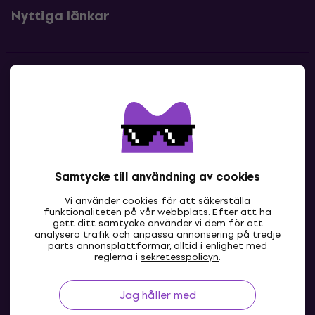
Nyttiga länkar
Kontakter
Kontakta oss
Samtycke till användning av cookies
Vi använder cookies för att säkerställa
funktionaliteten på vår webbplats. Efter att ha
gett ditt samtycke använder vi dem för att
analysera trafik och anpassa annonsering på tredje
parts annonsplattformar, alltid i enlighet med
SE
reglerna i
sekretesspolicyn
.
Jag håller med