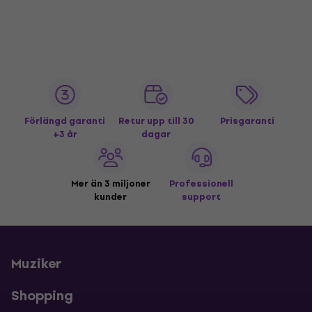
Förlängd garanti
Retur upp till 30
Prisgaranti
+3 år
dagar
Mer än 3 miljoner
Professionell
kunder
support
Muziker
Shopping