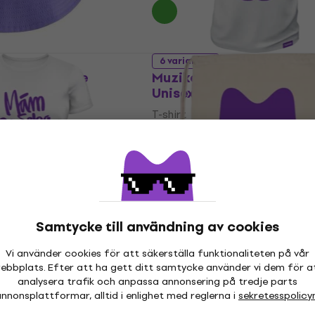
6 varianter
andard Purple
Muziker T-Shirt Classic 
Unisex White
T-shirt
5
/5
shop
239 kr
I lager för E-shop
Samtycke till användning av cookies
Muziker EKO Ryggsäck 
12 L
hirt Classic Radosť
Vi använder cookies för att säkerställa funktionaliteten på vår
te
Ryggsäck
ebbplats. Efter att ha gett ditt samtycke använder vi dem för a
analysera trafik och anpassa annonsering på tredje parts
4,5
/5
nnonsplattformar, alltid i enlighet med reglerna i
sekretesspolicy
92,97 kr
I lager för E-shop