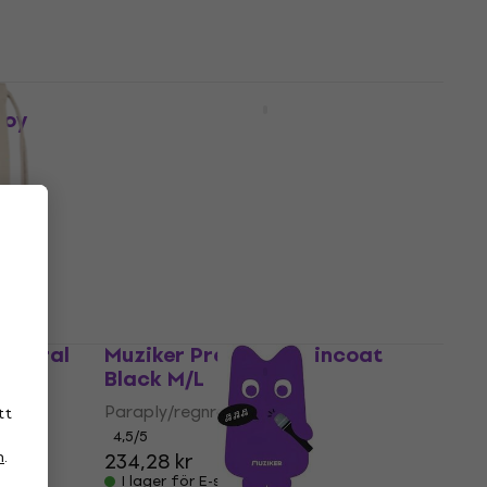
Muziker Outdoor En flaska
White 400 ml
Joy
Kopp/flaska
4,4
/5
122,72 kr
I lager för E-shop
Natural
Muziker Premium Raincoat
Black M/L
Paraply/regnrock
tt
4,5
/5
n
.
234,28 kr
I lager för E-shop