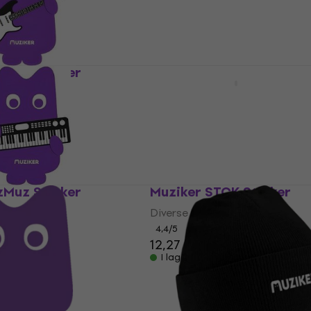
zMuz Sticker
Muziker MuzMuz Gosedj
Diverse
4,9
/5
246,68 kr
I lager för E-shop
shop
zMuz Sticker
Muziker STCK Sticker
Diverse
4,4
/5
12,27 kr
I lager för E-shop
shop