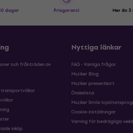
 30 dagar
Prisgaranti
Mer än 3 
ing
Nyttiga länkar
oner och frånträden av
FAQ - Vanliga frågor
Muziker Blog
Muziker presentkort
 transportvillkor
Önskelista
villkor
Muziker Smile lojalitetspro
ning
Cookie-inställningar
nster
Varning för bedrägliga web
ade inköp