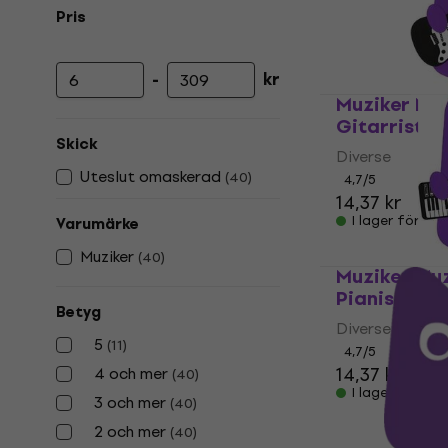
Pris
-
kr
Lägsta pris
Högsta pris
Muziker Mu
Gitarrist
Skick
Diverse
Uteslut omaskerad
(
40
)
4,7
/5
14,37 kr
I lager för E-
Varumärke
Muziker
(
40
)
Muziker Mu
Pianist
Betyg
Diverse
5
(
11
)
4,7
/5
14,37 kr
4 och mer
(
40
)
I lager för E-
3 och mer
(
40
)
2 och mer
(
40
)