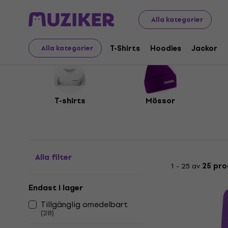
Merch
Muziker Merch
Alla kategorier
Muziker Merch
T-Shirts
Hoodies
Jackor
Alla kategorier
T-shirts
Mössor
Alla filter
1 - 25 av
25 pro
Endast i lager
Tillgänglig omedelbart
(
28
)