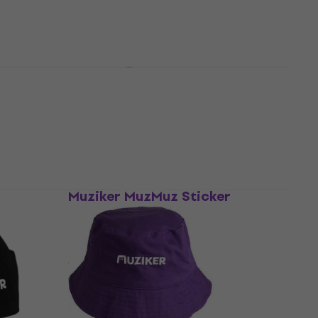
ur
Muziker Beechfield Cuffed
Beanie Purple UNI
Mössa
4,8
/5
209,49 kr
I lager för E-shop
Muziker MuzMuz Sticker
Handelsresande
Diverse
4,8
/5
14,37 kr
I lager för E-shop