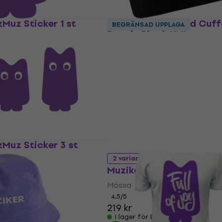
Muz Sticker 1 st
Muziker Beechfield Cuf
BEGRÄNSAD UPPLAGA
Beanie Black UNI
Mössa
4,8
/5
shop
209,49 kr
I lager för E-shop
Muz Sticker 3 st
2 varianter
Muziker - Purple
Mössa
shop
4,5
/5
219 kr
I lager för E-shop