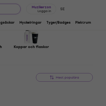
Presentidéer
FAQ
Muziker Blog
Muzikerzon
SE
Logga in
ggsäckar
Nyckelringar
Tyger/Badges
Plektrum
Gåvo
h
Koppar och flaskor
Mest populära