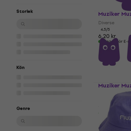
Storlek
Muziker Muz
Diverse
4,5
/5
6,20 kr
I lager för E-
Kön
Muziker Muz
Diverse
4,5
/5
18,59 kr
Genre
I lager för E-