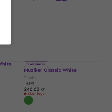
ral
Muziker MuzMuz Sticker
Sångare
Diverse
4,7
/5
14,37 kr
Slut i lager
White
3 varianter
Muziker Classic White
T-shirt
4,9
/5
246,68 kr
Slut i lager