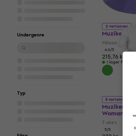
2 varianter
Muziker St
Undergenre
Mössa
4,6
/5
215,76 kr
I lager för E-
Typ
5 varianter
Muziker T-S
Woman Whi
w
T-shirt
a
5
/5
Färg