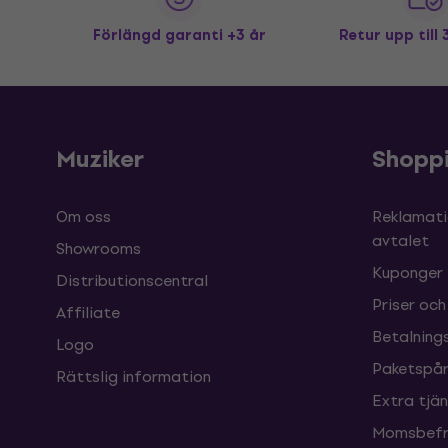
Förlängd garanti +3 år
Retur upp till
Muziker
Shopp
Om oss
Reklamati
avtalet
Showrooms
Kuponger
Distributionscentral
Priser och
Affiliate
Betalnings
Logo
Paketspår
Rättslig information
Extra tjä
Momsbefri