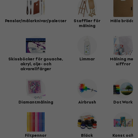
Penslar/målarknivar/paletter
Stafflier för
Måla brädor
målning
Skissböcker för gouache,
Limmar
Målning med
akryl, olje- och
siffror
akvarellfärger
Diamantmålning
Airbrush
Dot Work
Filtpennor
Bläck
Konst och