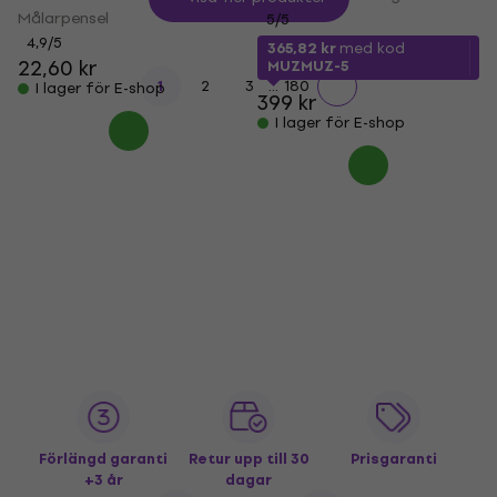
Målarpensel
5
/5
4,9
/5
365,82 kr
med kod
22,60 kr
MUZMUZ-5
...
1
2
3
180
I lager för E-shop
399 kr
I lager för E-shop
Förlängd garanti
Retur upp till 30
Prisgaranti
+3 år
dagar