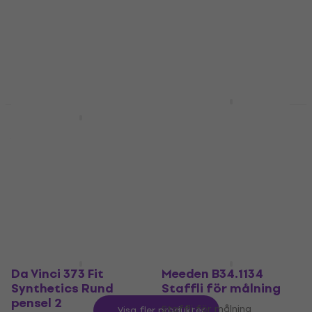
st
5
/5
Akrylfärg
2 625,46 kr
med kod
5
/5
MUZMUZ-15
112 kr
3 114,34 kr
I lager för E-shop
I lager för E-shop
Mabef M/10 Staffli
för målning
Rosa Studio Akrylfärg
Yellow Medium (433)
Staffli för målning
200 ml 1 st
1 866,47 kr
med kod
Akrylfärg
MUZMUZ-20
69,20 kr
2 392,87 kr
I lager för E-shop
I lager för E-shop
Da Vinci 373 Fit
Meeden B34.1134
Synthetics Rund
Staffli för målning
pensel 2
Staffli för målning
Visa fler produkter