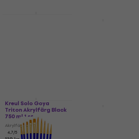
Meeden B34.1114
Mängdrabatt
Staffli för målning
Da Vinci 373 Fit
Synthetics Rund
Staffli för målning
pensel 0
5
/5
1 319 kr
Målarpensel
I lager för E-shop
4,9
/5
20,60 kr
I lager för E-shop
Kreul Solo Goya
Mängdrabatt
Triton Akrylfärg Black
Leonarto ISABEL
750 ml 1 st
MEDIUM Staffli för
målning White
Akrylfärg
4,7
/5
Staffli för målning