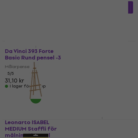
5
/5
460,38 kr
med kod
75,20 kr
MUZMUZ-30
I lager för E-shop
658,28 kr
I lager för E-shop
Da Vinci 393 Forte
Daler Rowney Oil
Basic Rund pensel -3
Paints Oljefärg
Crimson Alizarin Hue
Målarpensel
37 ml 1 st
5
/5
31,10 kr
Oljefärg
I lager för E-shop
49,10 kr
55,80 kr
I lager för E-shop
Leonarto ISABEL
Meeden 34.1675 Box 25
MEDIUM Staffli för
x 40 cm
målning Natural
Tillbehör