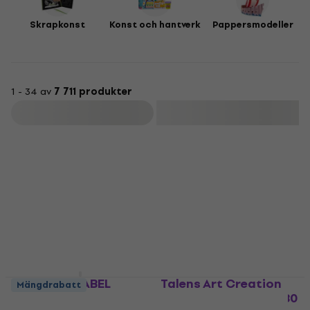
Skrapkonst
Konst och hantverk
Pappersmodeller
1 - 34 av
7 711 produkter
Filtrera
Leonarto ISABEL
Talens Art Creation
Mängdrabatt
Staffli för målning
9314002M Skissbok 80