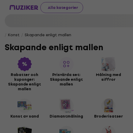
Alla kategorier
Konst
Skapande enligt mallen
Skapande enligt mallen
Rabatter och
Prisvärda set:
Målning med
kuponger:
Skapande enligt
siffror
Skapande enligt
mallen
mallen
Konst av sand
Diamantmålning
Broderisatser