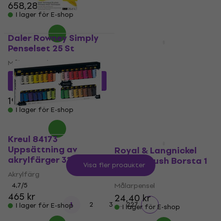
658,28 kr
I lager för E-shop
Daler Rowney Simply
New
Penselset 25 St
Da Vinci 393 Forte
Basic Rund pensel -3
Målarpensel
Målarpensel
178,52 kr
med kod
MUZMUZ-10
5
/5
31,80 kr
199 kr
I lager för E-shop
I lager för E-shop
Kreul 84173
Uppsättning av
Royal & Langnickel
akrylfärger 32 x 20 ml
Water Brush Borsta 1
Visa fler produkter
st
Akrylfärg
4,7
/5
Målarpensel
465 kr
24,40 kr
...
1
2
3
227
I lager för E-shop
I lager för E-shop