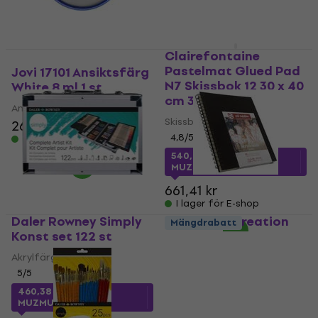
Clairefontaine
Pastelmat Glued Pad
Jovi 17101 Ansiktsfärg
N7 Skissbok 12 30 x 40
White 8 ml 1 st
cm 360 g
Ansiktsfärg
Skissbok
26,90 kr
28 kr
4,8
/5
I lager för E-shop
540,80 kr
med kod
MUZMUZ-15
661,41 kr
I lager för E-shop
Daler Rowney Simply
Talens Art Creation
Mängdrabatt
Konst set 122 st
Sketchbook Skissbok
80 21 x 28 cm 110 g
Akrylfärg
Skissbok
5
/5
4,9
/5
460,38 kr
med kod
99,90 kr
102 kr
MUZMUZ-30
I lager för E-shop