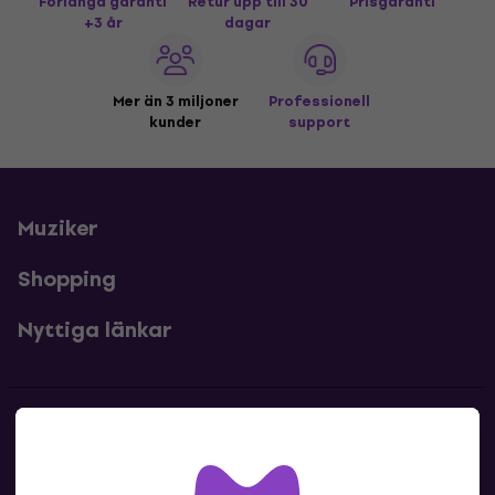
Förlängd garanti
Retur upp till 30
Prisgaranti
+3 år
dagar
Mer än 3 miljoner
Professionell
kunder
support
Muziker
Shopping
Nyttiga länkar
Kontakter
Kontakta oss