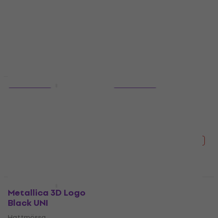
188 kr
217 kr
- 13 %
5
/5
I lager för E-shop
192 kr
218 kr
- 12 %
I lager för E-shop
Deal
HAPPY HOUR
5 varianter
5 varianter
Metallica And Justice
Nirvana In Utero
For All
Skjorta
Skjorta
5
/5
222 kr
268 kr
5
/5
- 17 %
260 kr
292 kr
I lager för E-shop
- 11 %
I lager för E-shop
HAPPY HOUR
Deal
Metallica 3D Logo
Metallica Live Keps
Black UNI
Navy Blue
Hattmössa
Hattmössa