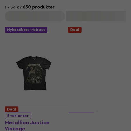
1 - 34 av
630 produkter
Filtrera
Nyhetsbrev-rabatt
Deal
Deal
Deal
5 varianter
5 varianter
Metallica Justice
Metallica Ride The
Vintage
Lightning Tracks