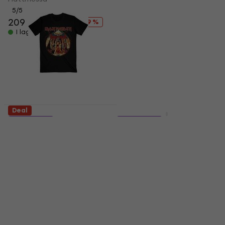
5
/5
5
/5
209 kr
257 kr
163 kr
204 kr
- 19 %
- 20 %
I lager för E-shop
I lager för E-shop
Deal
HAPPY HOUR
5 varianter
5 varianter
Iron Maiden
Metallica One
Powerslave Lightning
Landmine
Circle
Skjorta
Skjorta
4,7
/5
182 kr
217 kr
4,9
/5
- 16 %
191 kr
244 kr
I lager för E-shop
- 22 %
I lager för E-shop