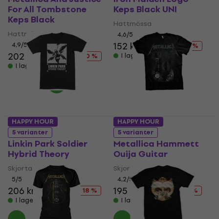
For All Tombstone
Keps Black UNI
Keps Black
Hattmössa
Hattmössa
4,6
/5
152 kr
185 kr
4,9
/5
- 18 %
202 kr
224 kr
I lager för E-shop
- 10 %
I lager för E-shop
HAPPY HOUR
HAPPY HOUR
5 varianter
5 varianter
Linkin Park Soldier
Metallica Hammett
Hybrid Theory
Ouija Guitar
Skjorta
Skjorta
5
/5
4,2
/5
206 kr
252 kr
195 kr
217 kr
- 18 %
- 10 %
I lager för E-shop
I lager för E-shop