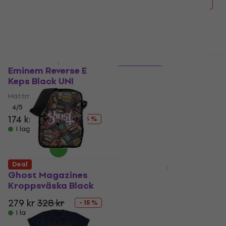
205 kr
227 kr
I lager för E-shop
- 10 %
I lager för E-shop
Deal
Deal
Eminem Reverse E
5 varianter
Keps Black UNI
Alice In Chains All Eyes
Hattmössa
Skjorta
4
/5
5
/5
174 kr
200 kr
- 13 %
213 kr
239 kr
- 11 %
I lager för E-shop
I lager för E-shop
Deal
Deal
Ghost Magazines
Red Hot Chili Peppers
Kroppsväska Black
Classic Asterisk Keps
Black
279 kr
328 kr
- 15 %
Hattmössa
I lager för E-shop
199 kr
221 kr
- 10 %