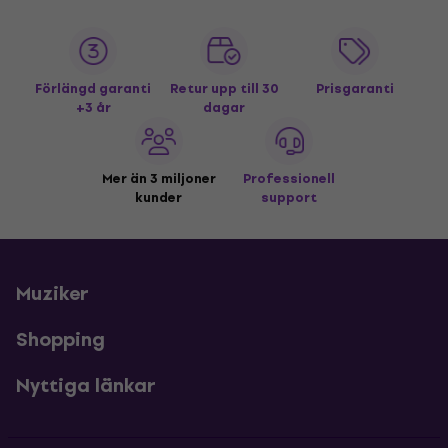
Förlängd garanti
Retur upp till 30
Prisgaranti
+3 år
dagar
Mer än 3 miljoner
Professionell
kunder
support
Muziker
Shopping
Nyttiga länkar