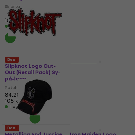
Skjorta
Skjorta
4,8
/5
4,9
/5
185 kr
210 kr
177 kr
219 kr
- 12 %
- 19 %
I lager för E-shop
I lager för E-shop
Deal
Deal
Slipknot Logo Cut-
5 varianter
Out (Retail Pack) Sy-
Metallica And Justice
på-lapp
For All Tracks
Patch / Badge
Skjorta
84,20 kr
4,8
/5
105 kr
- 20 %
189 kr
225 kr
- 16 %
I lager för E-shop
I lager för E-shop
Deal
Deal
Metallica And Justice
Iron Maiden Logo