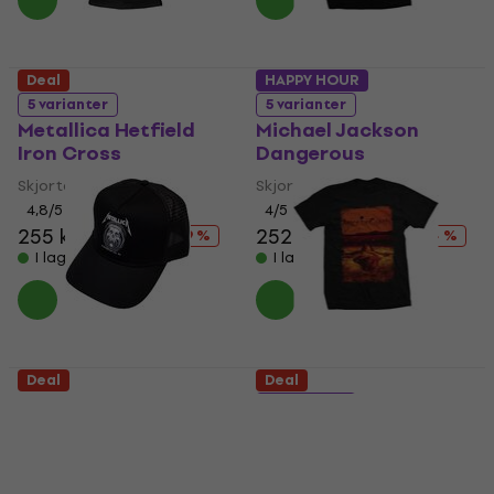
Deal
HAPPY HOUR
5 varianter
5 varianter
Metallica Hetfield
Michael Jackson
Iron Cross
Dangerous
Skjorta
Skjorta
4,8
/5
4
/5
255 kr
313 kr
252 kr
294 kr
- 19 %
- 14 %
I lager för E-shop
I lager för E-shop
Deal
Deal
Metallica In Vertigo
5 varianter
Keps Black
Alice In Chains Dirt
Album Cover
Hattmössa
5
/5
Skjorta