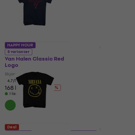
I lager för E-shop
HAPPY HOUR
Deal
Iron Maiden Eddie
5 varianter
Logo Repeat Keps
Van Halen Classic Red
Black
Logo
Hattmössa
Skjorta
5
/5
4,7
/5
161 kr
187 kr
168 kr
202 kr
- 14 %
- 17 %
I lager för E-shop
I lager för E-shop
Deal
Deal
5 varianter
5 varianter