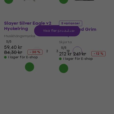
Slayer Silver Eagle v2
5 varianter
Nyckelring
Radiohead Grim
Visa fler produkter
Reaper
Musikhängsmycke
5
/5
Skjorta
59,40 kr
5
/5
...
1
2
3
19
84,30 kr
- 30 %
212 kr
241 kr
- 12 %
I lager för E-shop
I lager för E-shop