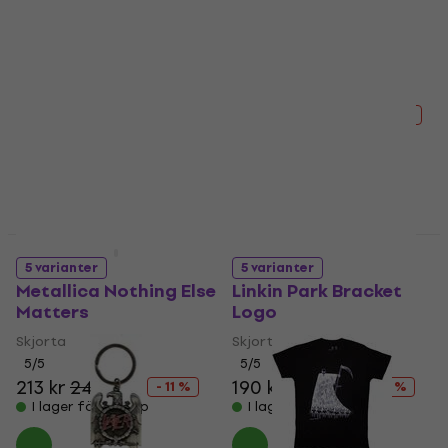
Nirvana Yellow Happy
Metallica Ride The
Face
Lightning
Skjorta
Skjorta
4,5
/5
4,9
/5
184 kr
206 kr
243 kr
318 kr
- 11 %
- 24 %
I lager för E-shop
I lager för E-shop
Deal
Deal
5 varianter
5 varianter
Metallica Nothing Else
Linkin Park Bracket
Matters
Logo
Skjorta
Skjorta
5
/5
5
/5
213 kr
240 kr
190 kr
216 kr
- 11 %
- 12 %
I lager för E-shop
I lager för E-shop