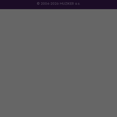
© 2004-2026 MUZIKER a.s.