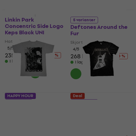
Deal
HAPPY HOUR
Linkin Park
5 varianter
Concentric Side Logo
Deftones Around the
Keps Black UNI
Fur
Hattmössa
Skjorta
5
/5
4
/5
235 kr
277 kr
- 15 %
268 kr
297 kr
- 10 %
I lager för E-shop
I lager för E-shop
HAPPY HOUR
Deal
5 varianter
5 varianter
Radiohead Scribble
Metallica Papa Het
Guitar
Skjorta
Skjorta
5
/5
261 kr
304 kr
4,8
/5
- 14 %