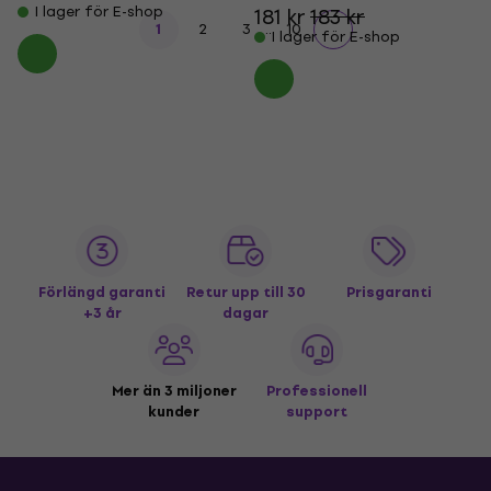
I lager för E-shop
181 kr
183 kr
...
1
2
3
10
I lager för E-shop
Förlängd garanti
Retur upp till 30
Prisgaranti
+3 år
dagar
Mer än 3 miljoner
Professionell
kunder
support