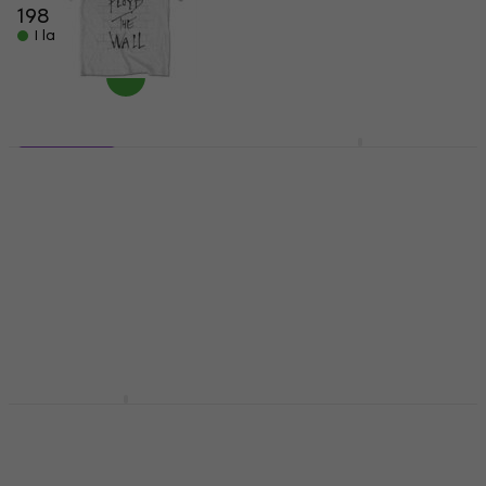
198 kr
209 kr
I lager för E-shop
I lager för E-shop
Pink Floyd Prism
5 varianter
Stripes Black 39-45
Pink Floyd The Wall &
Strumpor
Logo
Strumpor
Skjorta
125 kr
5
/5
I lager för E-shop
195 kr
I lager för E-shop
Pink Floyd Dark Side
Pink Floyd Division Bell
of the Moon Album
Logo & Charm
Keps Navy Blue UNI
Nyckelring