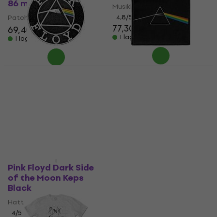
86 mm
Musikhängsmycke
Patch / Badge
4,8
/5
77,30 kr
69,40 kr
I lager för E-shop
I lager för E-shop
Pink Floyd Circle Logo
Pink Floyd Dark Side
Iron-On Patch
Of The Moon Album
Cover Iron-On Patch
Patch / Badge
Patch / Badge
5
/5
50,70 kr
5
/5
47,50 kr
I lager för E-shop
I lager för E-shop
Pink Floyd Dark Side
Pink Floyd Animals Pig
of the Moon Keps
Sy-på-lapp
Black
Patch / Badge
Hattmössa
4,5
/5
54,50 kr
4
/5