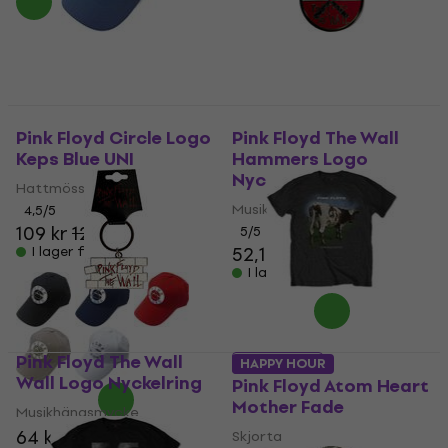
Pink Floyd Circle Logo
Pink Floyd The Wall
Keps Blue UNI
Hammers Logo
Nyckelring
Hattmössa
Musikhängsmycke
4,5
/5
109 kr
123 kr
5
/5
52,10 kr
54,40 kr
I lager för E-shop
I lager för E-shop
Pink Floyd The Wall
5 varianter
HAPPY HOUR
Wall Logo Nyckelring
Pink Floyd Atom Heart
Mother Fade
Musikhängsmycke
64 kr
Skjorta