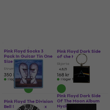
5 varianter
New
Pink Floyd Socks 3
Pink Floyd Dark Side
Pack In Guitar Tin One
of the Moon
Size Strumpor
Skjorta
Strumpor
4,8
/5
350 kr
168 kr
I lager för E-shop
I lager för E-shop
Pink Floyd Dark Side
Of The Moon Album
Pink Floyd The Division
Nyckelring
Bell Sy-på-lapp 86 x