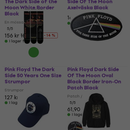
The Dark Side of the
Side Of The Moon
Moon White Border
Axelväska Black
Black
162 kr
188 kr
- 14 %
En mössa
I lager för E-shop
5
/5
156 kr
182 kr
- 14 %
I lager för E-shop
Pink Floyd The Dark
Pink Floyd Dark Side
Side 50 Years One Size
Of The Moon Oval
Strumpor
Black Border Iron-On
Patch Black
Strumpor
Patch / Badge
127 kr
I lager för E-shop
5
/5
61,90 kr
I lager för E-shop