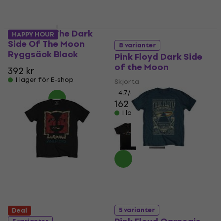
Pink Floyd The Dark
HAPPY HOUR
Side Of The Moon
8 varianter
Ryggsäck Black
Pink Floyd Dark Side
of the Moon
392 kr
I lager för E-shop
Skjorta
4,7
/5
162 kr
I lager för E-shop
5 varianter
Deal