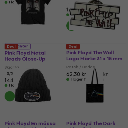
I lager för E-shop
5
/5
178 kr
I lager för E-shop
5 varianter
Deal
Deal
Pink Floyd The Wall
Pink Floyd Metal
Logo Märke 31 x 15 mm
Heads Close-Up
Patch / Badge
Skjorta
62,30 kr
72,20 kr
5
/5
144 kr
I lager för E-shop
I lager för E-shop
Pink Floyd En mössa
Pink Floyd The Dark