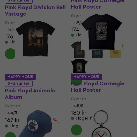
Pink Floyd Carnegie
5 varianter
Hall Poster
Pink Floyd Division Bell
Vintage
Skjorta
Skjorta
4,9
/5
174 kr
178 kr
5
/5
I lager för E-shop
176 kr
186 kr
I lager för E-shop
6 varianter
HAPPY HOUR
HAPPY HOUR
Pink Floyd Carnegie
5 varianter
Hall Poster
Pink Floyd Animals
Album
Skjorta
Skjorta
4,8
/5
180 kr
4,6
/5
I lager för E-shop
167 kr
197 kr
- 15 %
I lager för E-shop