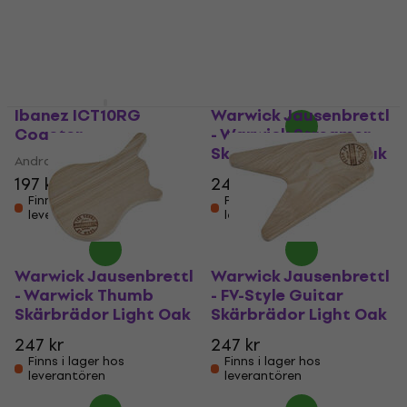
178 kr
Skärbrädor Light Oak
På väg
5
/5
236 kr
Finns i lager hos
leverantören
Ibanez ICT10RG
Warwick Jausenbrettl
Coaster
- Warwick Streamer
Skärbrädor Light Oak
Andra musiktillbehör
197 kr
247 kr
Finns i lager hos
Finns i lager hos
leverantören
leverantören
Warwick Jausenbrettl
Warwick Jausenbrettl
- Warwick Thumb
- FV-Style Guitar
Skärbrädor Light Oak
Skärbrädor Light Oak
247 kr
247 kr
Finns i lager hos
Finns i lager hos
leverantören
leverantören