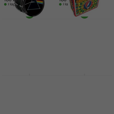
I lager för E-shop
I lager för E-shop
Pink Floyd 48355
The Grateful Dead
Matlåda
48272 Matlåda
180 kr
180 kr
I lager för E-shop
I lager för E-shop
Funko POP Deluxe Star
Lynyrd Skynyrd 48338
Wars: EP9 - Supreme
Matlåda
Leader Kylo Ren
180 kr
Samlarfigurin
I lager för E-shop
Samlarfigurin
5
/5
337 kr