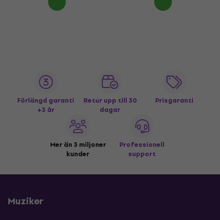
Förlängd garanti
Retur upp till 30
Prisgaranti
+3 år
dagar
Mer än 3 miljoner
Professionell
kunder
support
Muziker