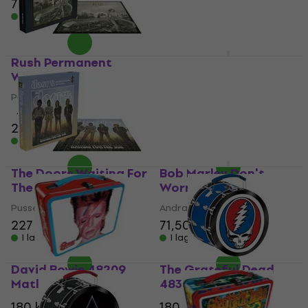
73,30 kr
73,30 kr
I lager för E-shop
I lager för E-shop
Rush Permanent
The Rolling Stones
Waves Puzzle
Tongue Repeat Mask
Pussel och spel
Andra musiktillbehör
4,4
/5
2
/5
204 kr
74,50 kr
I lager för E-shop
I lager för E-shop
The Doors Waiting For
Bob Marley Don't
The Sun Puzzle
Worry Mask
Pussel och spel
Andra musiktillbehör
227 kr
71,50 kr
I lager för E-shop
I lager för E-shop
David Bowie 48209
The Grateful Dead
Matlåda
48357 Matlåda
180 kr
180 kr