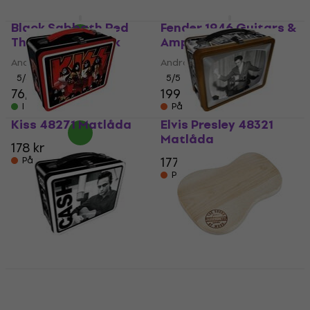
I lager för E-shop
Black Sabbath Red
Fender 1946 Guitars &
Thunder V. 2 Mask
Amps Coaster Set
Andra musiktillbehör
Andra musiktillbehör
5
/5
5
/5
76,20 kr
199 kr
I lager för E-shop
På väg
Kiss 48271 Matlåda
Elvis Presley 48321
Matlåda
178 kr
177 kr
På väg
På väg
Johnny Cash 48261
Warwick Jausenbrettl
Matlåda
- Acoustic
Dreadnought