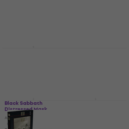
Pk Coaster Set Black
Anniversary
and White
Telecaster Puzzle
Andra musiktillbehör
Pussel och spel
5
/5
5
/5
139 kr
316 kr
I lager för E-shop
I lager för E-shop
Fender Blackout 8oz
Warwick Jausenbrettl
Flask
- Double Cut Guitar
Skärbrädor Light Oak
Andra musiktillbehör
5
/5
4,7
/5
166 kr
179 kr
237 kr
242 kr
I lager för E-shop
I lager för E-shop
Black Sabbath
The Rolling Stones
Distressed Mask
B&W Tongues Mask
Andra musiktillbehör
Andra musiktillbehör
5
/5
2
/5