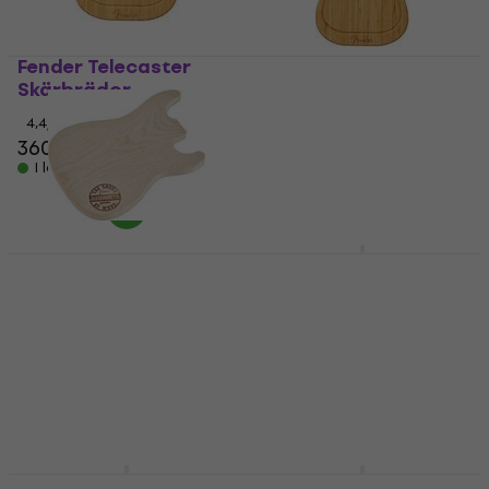
Fender Telecaster
Skärbrädor
Fender Stratocaster
Skärbrädor
4,4
/5
360 kr
4,9
/5
I lager för E-shop
361 kr
373 kr
I lager för E-shop
Warwick Jausenbrettl
The Beatles Drop T
- ST-Style Guitar
Logo Umbrella
Skärbrädor Light Oak
Andra musiktillbehör
5
/5
5
/5
224 kr
234 kr
203 kr
I lager för E-shop
I lager för E-shop
Fender Vintage Ads 4-
Fender 75th