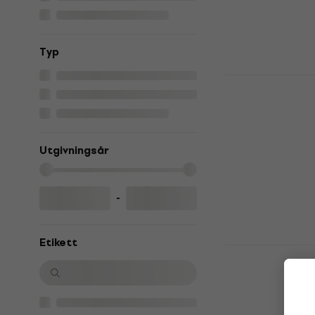
4,9
/5
249 kr
I lager för E-
Typ
C418 - Mine
(CD)
Musik-CD
5
/5
235 kr
252 k
Utgivningsår
I lager för E-
-
Etikett
Taylor Swif
Musik-CD
4,9
/5
172 kr