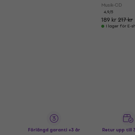
Musik-CD
4,9
/5
189 kr
217 kr
I lager för E-
Förlängd garanti +3 år
Retur upp till