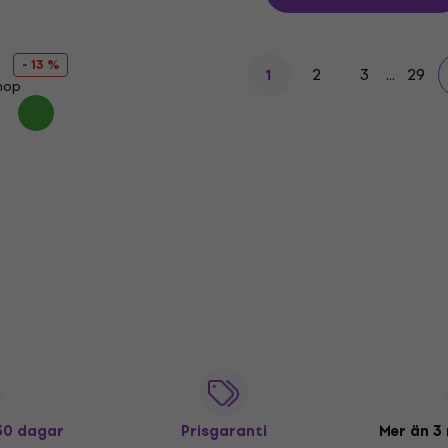
- 13 %
2
3
...
29
1
shop
 30 dagar
Prisgaranti
Mer än 3 