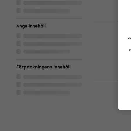
I lager för E-
Lady Gaga 
Ange innehåll
(2 CD)
w
Musik-CD
4,8
/5
a
146 kr
I lager för E-
Förpackningens innehåll
Taylor Swift
Musik-CD
4,9
/5
187 kr
I lager för E-