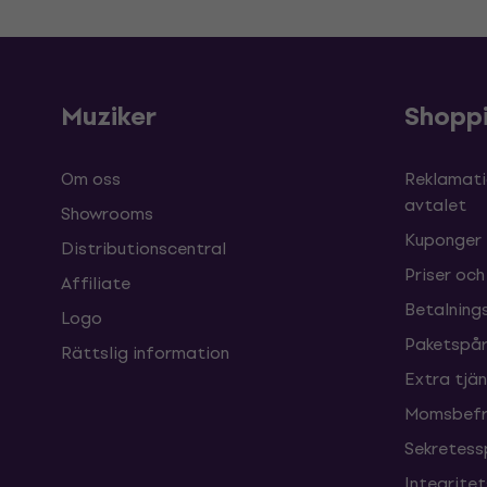
Muziker
Shopp
Om oss
Reklamati
avtalet
Showrooms
Kuponger
Distributionscentral
Priser och
Affiliate
Betalnings
Logo
Paketspår
Rättslig information
Extra tjä
Momsbefri
Sekretess
Integrite