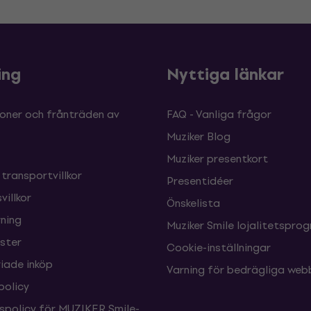
ing
Nyttiga länkar
oner och frånträden av
FAQ - Vanliga frågor
Muziker Blog
Muziker presentkort
 transportvillkor
Presentidéer
villkor
Önskelista
ning
Muziker Smile lojalitetspro
nster
Cookie-inställningar
ade inköp
Varning för bedrägliga web
policy
tspolicy för MUZIKER Smile-