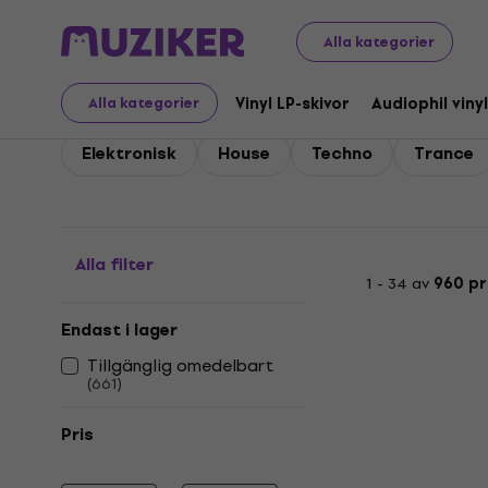
LP-skivor och CD-skivor
Musik-CD-skivor
Electronica/
Alla kategorier
Electronica / House / 
Vinyl LP-skivor
Audiophil vinyl
Alla kategorier
Elektronisk
House
Techno
Trance
Alla filter
1 - 34 av
960 p
Endast i lager
Tillgänglig omedelbart
(
661
)
Pris