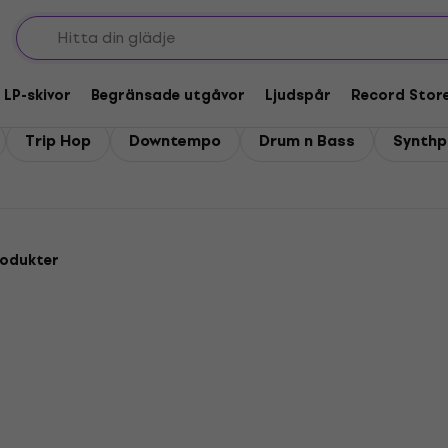
house/trance/techno
Trance / Techno - CD
 LP-skivor
Begränsade utgåvor
Ljudspår
Record Stor
Trip Hop
Downtempo
Drum n Bass
Synth
rodukter