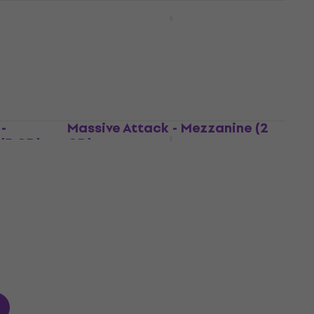
(CD)
Michael Jackson - Number
Ones (CD)
Musik-CD
4,7
/5
196 kr
I lager för E-shop
-
Massive Attack - Mezzanine (2
 (5 CD)
CD)
Musik-CD
4,8
/5
160 kr
171 kr
I lager för E-shop