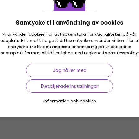
shop
198 kr
I lager för E-shop
Samtycke till användning av cookies
- The Fame Monster
Alphaville - Forever Youn
Deal
(Reissue) (CD)
Vi använder cookies för att säkerställa funktionaliteten på vår
ebbplats. Efter att ha gett ditt samtycke använder vi dem för a
Musik-CD
analysera trafik och anpassa annonsering på tredje parts
4,6
/5
nnonsplattformar, alltid i enlighet med reglerna i
sekretesspolicy
94,50 kr
shop
I lager för E-shop
Jag håller med
Detaljerade inställningar
 - Lover (CD)
Radiohead - OK Comput
Information och cookies
OKNOTOK 1997-2017 (2 
Musik-CD
shop
5
/5
190 kr
213 kr
- 11 %
I lager för E-shop