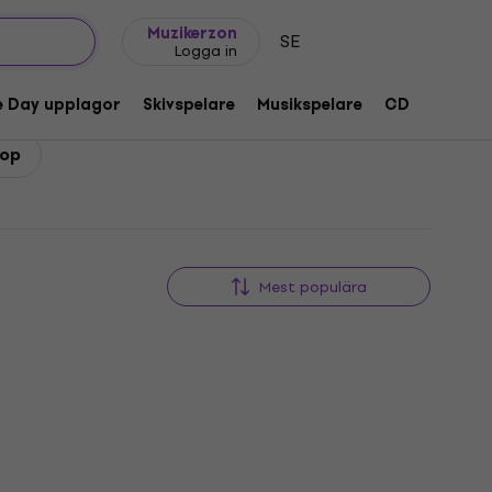
Presentidéer
FAQ
Muziker Blog
Muzikerzon
SE
Logga in
e Day upplagor
Skivspelare
Musikspelare
CD
Tillbeh
pop
Mest populära