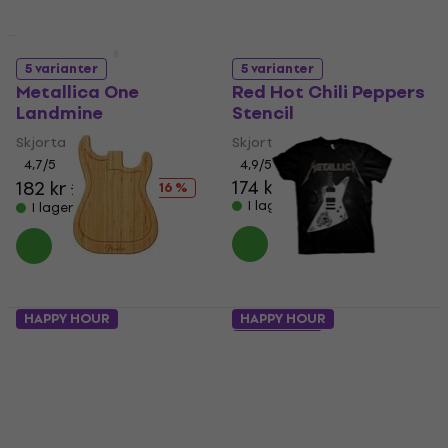
HAPPY HOUR
HAPPY HOUR
5 varianter
5 varianter
Metallica One
Red Hot Chili Peppers
Landmine
Stencil
Skjorta
Skjorta
4,7
/5
4,9
/5
174 kr
182 kr
217 kr
- 16 %
I lager för E-shop
I lager för E-shop
HAPPY HOUR
HAPPY HOUR
Fender Stratocaster
5 varianter
Skärbrädor
Metallica Papa Het
Guitar
4,9
/5
361 kr
373 kr
Skjorta
I lager för E-shop
4,8
/5