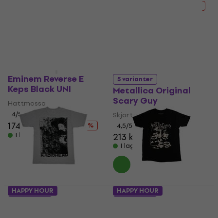
205 kr
227 kr
- 10 %
I lager för E-shop
Deal
Deal
Eminem Reverse E
5 varianter
Keps Black UNI
Metallica Original
Scary Guy
Hattmössa
4
/5
Skjorta
174 kr
200 kr
- 13 %
4,5
/5
I lager för E-shop
213 kr
226 kr
I lager för E-shop
HAPPY HOUR
HAPPY HOUR
5 varianter
5 varianter
Radiohead Scribble
Alice In Chains All Eyes