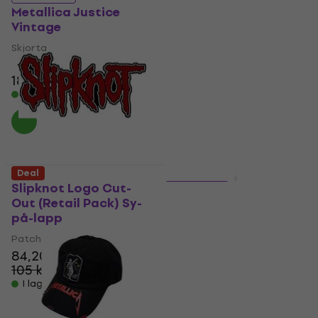
Metallica Justice
Metallica Ride The
Vintage
Lightning Tracks
Skjorta
Skjorta
4,8
/5
4,9
/5
185 kr
210 kr
177 kr
219 kr
- 12 %
- 19 %
I lager för E-shop
I lager för E-shop
Deal
HAPPY HOUR
Slipknot Logo Cut-
5 varianter
Out (Retail Pack) Sy-
Metallica And Justice
på-lapp
For All Tracks
Patch / Badge
Skjorta
84,20 kr
4,8
/5
105 kr
- 20 %
189 kr
225 kr
- 16 %
I lager för E-shop
I lager för E-shop