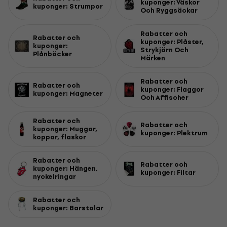
kuponger: Väskor
kuponger: Strumpor
Och Ryggsäckar
Rabatter och
Rabatter och
kuponger: Plåster,
kuponger:
Strykjärn Och
Plånböcker
Märken
Rabatter och
Rabatter och
kuponger: Flaggor
kuponger: Magneter
Och Affischer
Rabatter och
Rabatter och
kuponger: Muggar,
kuponger: Plektrum
koppar, flaskor
Rabatter och
Rabatter och
kuponger: Hängen,
kuponger: Filtar
nyckelringar
Rabatter och
kuponger: Barstolar