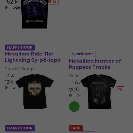
152 kr
185 kr
- 18 %
4,9
/5
I lager för E-shop
184 kr
198 kr
I lager för E-shop
HAPPY HOUR
Deal
Metallica Ride The
5 varianter
Lightning Sy-på-lapp
Metallica Master of
Puppets Tracks
Patch / Badge
4,8
/5
Skjorta
134 kr
143 kr
4,9
/5
I lager för E-shop
205 kr
235 kr
- 13 %
I lager för E-shop
HAPPY HOUR
Deal