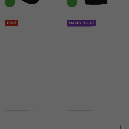
Deal
HAPPY HOUR
Metallica In Vertigo
5 varianter
Keps Black
Alice In Chains Dirt
Album Cover
Hattmössa
5
/5
Skjorta
188 kr
217 kr
- 13 %
5
/5
I lager för E-shop
192 kr
218 kr
- 12 %
I lager för E-shop
Deal
HAPPY HOUR
5 varianter
5 varianter
Metallica And Justice
Iron Maiden
For All
Powerslave Lightning