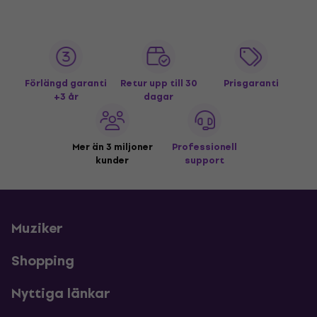
Förlängd garanti
Retur upp till 30
Prisgaranti
+3 år
dagar
Mer än 3 miljoner
Professionell
kunder
support
Muziker
Shopping
Nyttiga länkar