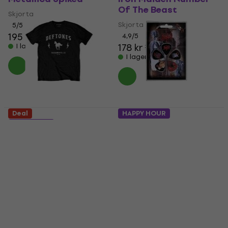
Of The Beast
Skjorta
Skjorta
5
/5
195 kr
213 kr
4,9
/5
178 kr
196 kr
I lager för E-shop
I lager för E-shop
Deal
HAPPY HOUR
Death Albums Plocka
5 varianter
Deftones Electric
Plocka
Pony
76,30 kr
I lager för E-shop
Skjorta
4,9
/5
178 kr
182 kr
I lager för E-shop