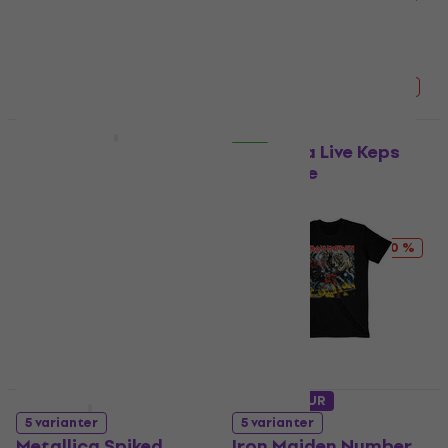
Circle
Skjorta
Skjorta
5
/5
260 kr
292 kr
4,9
/5
- 11 %
191 kr
244 kr
I lager för E-shop
- 22 %
I lager för E-shop
HAPPY HOUR
HAPPY HOUR
Metallica 3D Logo
Metallica Live Keps
Black UNI
Navy Blue
Hattmössa
Hattmössa
5
/5
5
/5
209 kr
257 kr
163 kr
204 kr
- 19 %
- 20 %
I lager för E-shop
I lager för E-shop
HAPPY HOUR
HAPPY HOUR
5 varianter
5 varianter
Metallica Spiked
Iron Maiden Number