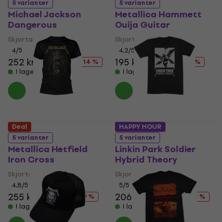
5 varianter
5 varianter
Michael Jackson
Metallica Hammett
Dangerous
Ouija Guitar
Skjorta
Skjorta
4
/5
4,2
/5
252 kr
294 kr
195 kr
217 kr
- 14 %
- 10 %
I lager för E-shop
I lager för E-shop
Deal
HAPPY HOUR
5 varianter
5 varianter
Metallica Hetfield
Linkin Park Soldier
Iron Cross
Hybrid Theory
Skjorta
Skjorta
4,8
/5
5
/5
255 kr
313 kr
206 kr
252 kr
- 19 %
- 18 %
I lager för E-shop
I lager för E-shop