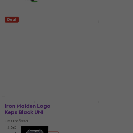
Deal
HAPPY HOUR
Metallica And Justice
5 varianter
For All Tombstone
Metallica 72 Seasons
Keps Black
Charred Logo
Hattmössa
Skjorta
4,9
/5
5
/5
202 kr
224 kr
207 kr
223 kr
- 10 %
I lager för E-shop
I lager för E-shop
HAPPY HOUR
HAPPY HOUR
Iron Maiden Logo
5 varianter
Keps Black UNI
Metallica Master of
Puppets
Hattmössa
4,6
/5
Skjorta