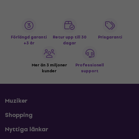
Förlängd garanti
Retur upp till 30
Prisgaranti
+3 år
dagar
Mer än 3 miljoner
Professionell
kunder
support
Muziker
Shopping
Nyttiga länkar