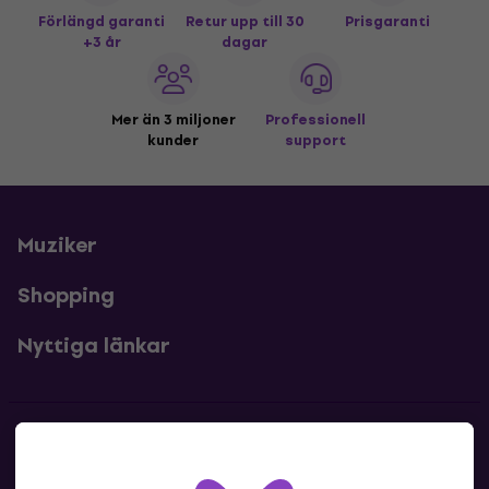
Förlängd garanti
Retur upp till 30
Prisgaranti
+3 år
dagar
Mer än 3 miljoner
Professionell
kunder
support
Muziker
Shopping
Nyttiga länkar
Kontakter