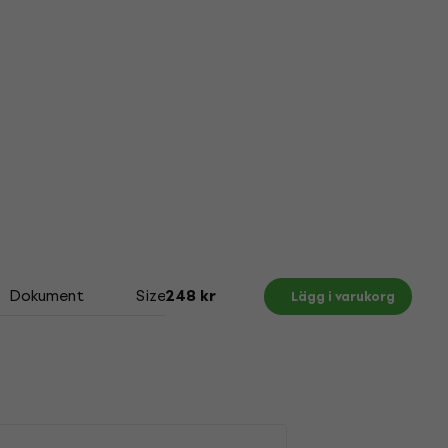
Dokument
Size Chart
248 kr
Lägg i varukorg