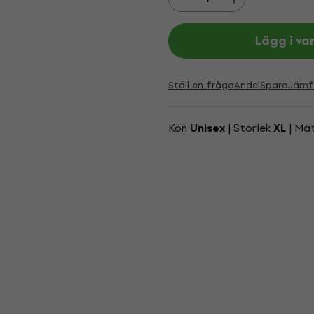
Lägg i va
Ställ en fråga
Andel
Spara
Jämf
Kön
| Storlek
| Mat
Unisex
XL