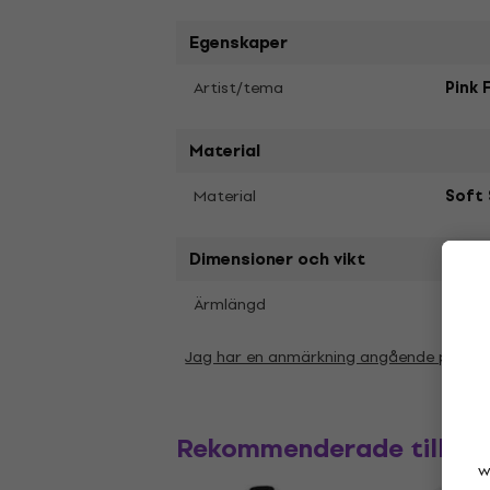
Egenskaper
Artist/tema
Pink 
Material
Material
Soft 
Dimensioner och vikt
Kort
Ärmlängd
Jag har en anmärkning angående param
Rekommenderade tillbe
w