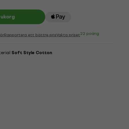
rukorg
22 poäng
ör
Rapportera ett bättre pris
Vakta priset
erial
Soft Style Cotton