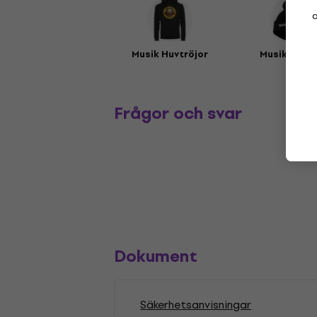
a
Musik Huvtröjor
Musikmöss
Frågor och svar
Dokument
Säkerhetsanvisningar