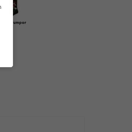
n
.
sik strumpor