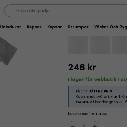
Pink Floyd The Wall
Halsdukar
Kepsar
Kepsar
Strumpor
Väskor Och Ry
Varumärke:
Pink Floyd
Produktko
248 kr
I lager för webbutik 1 s
FÅ ETT BÄTTRE PRIS
Köp minst två artiklar frå
MASHUP
i kundvagnen. Ju f
Leveransinformation