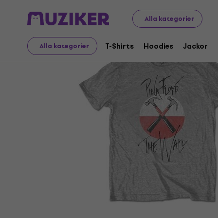
Merch
Musikalisk Merch
T-Shirts
Alla kategorier
T-Shirts
Hoodies
Jackor
Alla kategorier