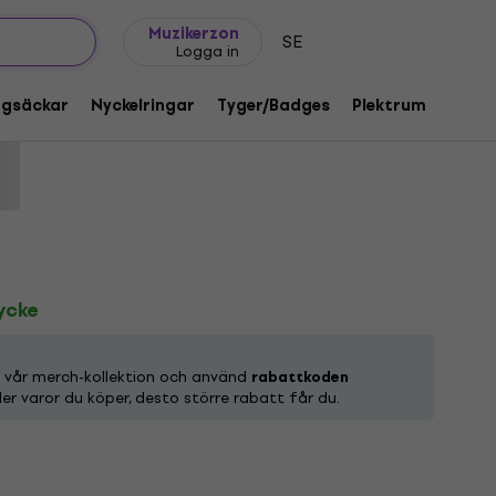
Presentidéer
FAQ
Muziker Blog
Muzikerzon
SE
Logga in
 Faded Hammers Logo Grey XL Skjorta
ggsäckar
Nyckelringar
Tyger/Badges
Plektrum
Gåvo
d:
1219655
tycke
n vår merch-kollektion och använd
rabattkoden
ler varor du köper, desto större rabatt får du.