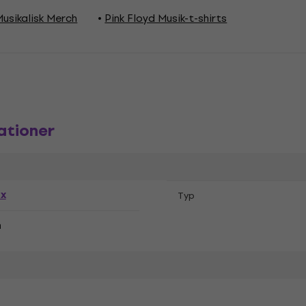
Musikalisk Merch
Pink Floyd Musik-t-shirts
ationer
ex
Typ
n