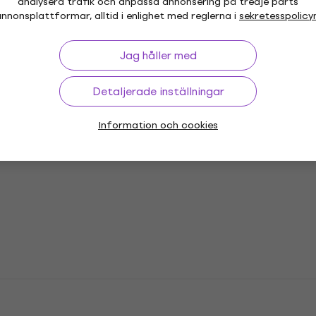
analysera trafik och anpassa annonsering på tredje parts
nnonsplattformar, alltid i enlighet med reglerna i
sekretesspolicy
or
Vinyl LP-skivor
Jag håller med
Musikkepsar
Mu
Detaljerade inställningar
Information och cookies