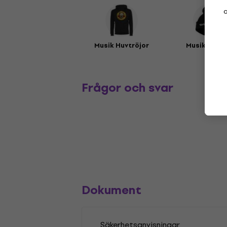
a
Musik Huvtröjor
Musikmöss
Frågor och svar
Dokument
Säkerhetsanvisningar