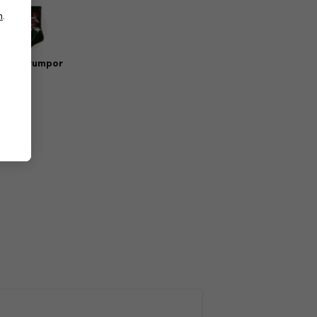
n
.
sik strumpor