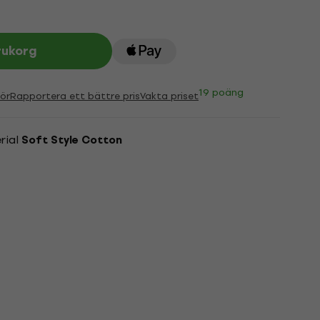
rukorg
19 poäng
ör
Rapportera ett bättre pris
Vakta priset
rial
Soft Style Cotton