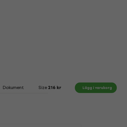
Dokument
Size Chart
216 kr
Lägg i varukorg