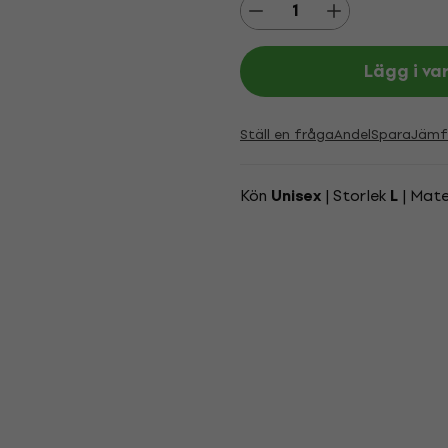
Lägg i va
Ställ en fråga
Andel
Spara
Jämf
Kön
| Storlek
| Mate
Unisex
L