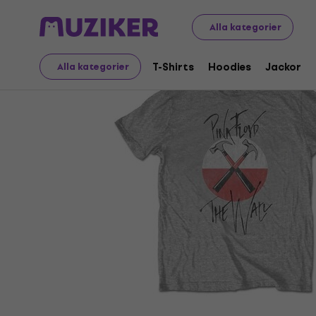
Merch
Musikalisk Merch
T-Shirts
Alla kategorier
T-Shirts
Hoodies
Jackor
Alla kategorier