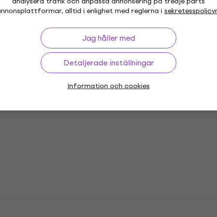
analysera trafik och anpassa annonsering på tredje parts
nnonsplattformar, alltid i enlighet med reglerna i
sekretesspolicy
Jag håller med
or
Vinyl LP-skivor
Musikkepsar
Mu
Detaljerade inställningar
Information och cookies