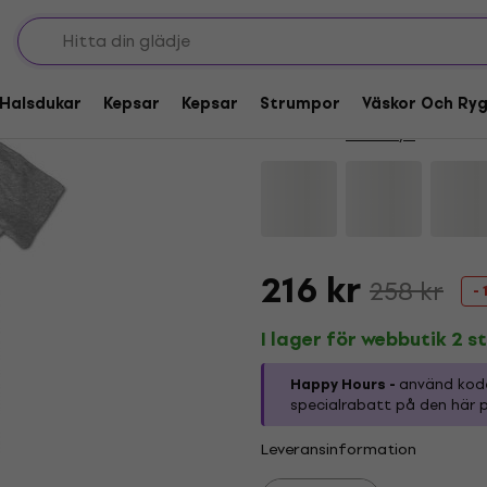
Deal
HAPPY HOUR
Pink Floyd The Wall
Halsdukar
Kepsar
Kepsar
Strumpor
Väskor Och Ry
Varumärke:
Pink Floyd
Produktko
216 kr
258 kr
- 
I lager för webbutik 2 st
Happy Hours -
använd ko
specialrabatt på den här p
Leveransinformation