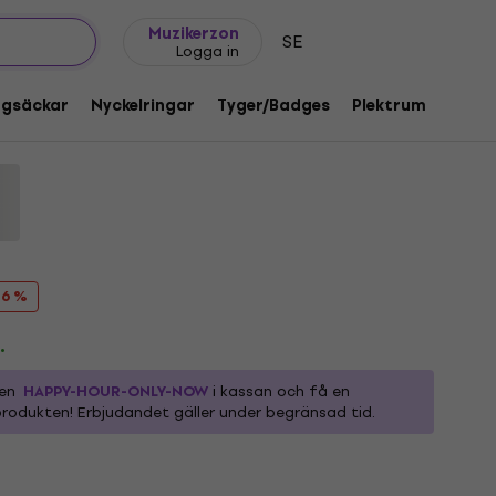
Presentidéer
FAQ
Muziker Blog
Muzikerzon
SE
Logga in
 Faded Hammers Logo Grey L Skjorta
ggsäckar
Nyckelringar
Tyger/Badges
Plektrum
Gåvo
d:
1219654
16 %
.
den
HAPPY-HOUR-ONLY-NOW
i kassan och få en
rodukten! Erbjudandet gäller under begränsad tid.