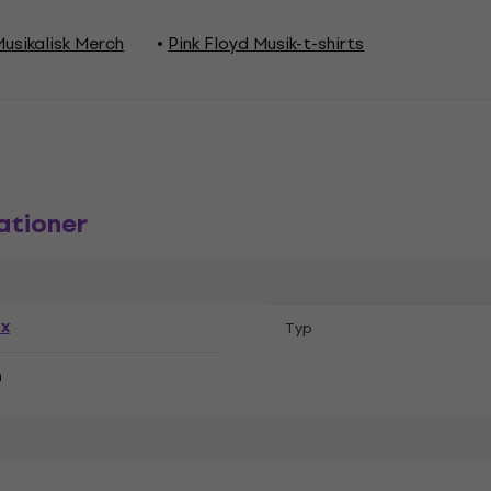
Musikalisk Merch
Pink Floyd Musik-t-shirts
ationer
ex
Typ
n