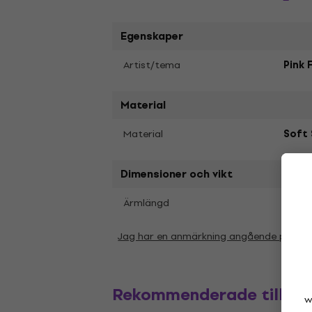
Egenskaper
Artist/tema
Pink 
Material
Material
Soft 
Dimensioner och vikt
Kort
Ärmlängd
Jag har en anmärkning angående param
Rekommenderade tillbe
w